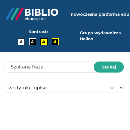
nowoczesna platforma edu
Kontrast:
Grupa wydawnicza
Helion
A
A
A
A
Szukaj