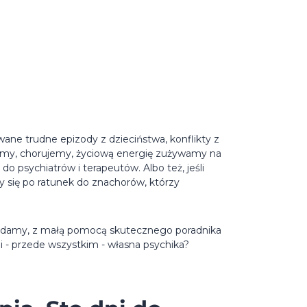
ane trudne epizody z dzieciństwa, konflikty z
rpimy, chorujemy, życiową energię zużywamy na
o psychiatrów i terapeutów. Albo też, jeśli
y się po ratunek do znachorów, którzy
osiadamy, z małą pomocą skutecznego poradnika
i - przede wszystkim - własna psychika?