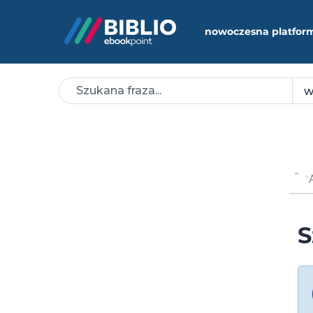
nowoczesna platfor
S