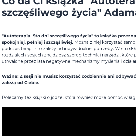
Co da Ci książka "Autotera
szczęśliwego życia" Adam
"Autoterapia. Sto dni szczęśliwego życia" to książka przezn
spokojniej, pełniej i szczęśliwiej.
Można z niej korzystać samod
podczas terapii - to zależy od indywidualnej potrzeby. W stu sk
rozdziałach-sesjach znajdziesz szereg technik i narzędzi, któ
utrwalone przez lata negatywne mechanizmy myślenia i działan
Ważne! Z sesji nie musisz korzystać codziennie ani odbywać 
zależą od Ciebie.
Polecamy też
książki o jodze
, która również może pomóc w łago