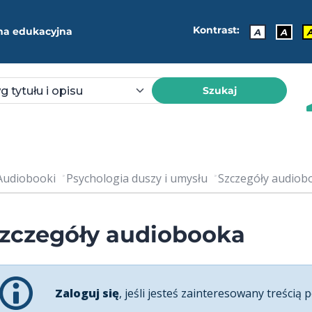
Kontrast:
ma edukacyjna
A
A
Szukaj
Audiobooki
Psychologia duszy i umysłu
Szczegóły audiobo
zczegóły audiobooka
Zaloguj się
, jeśli jesteś zainteresowany treścią p