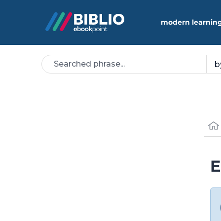
modern learning
E