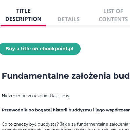
TITLE
LIST OF
DESCRIPTION
DETAILS
CONTENTS
Buy a title on ebookpoint.pl
Fundamentalne założenia budd
Niezmienne znaczenie Dalajlamy
Przewodnik po bogatej historii buddyzmu i jego współczesn
Co to znaczy być buddystą? Jakie są fundamentalne założenia tej r