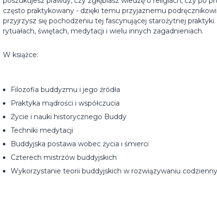
poszukujesz prawdy, czy zgłębiasz wiedzę o religiach, czy po p
często praktykowany - dzięki temu przyjaznemu podręcznikowi
przyjrzysz się pochodzeniu tej fascynującej starożytnej praktyki
rytuałach, świętach, medytacji i wielu innych zagadnieniach.
W książce:
Filozofia buddyzmu i jego źródła
Praktyka mądrości i współczucia
Życie i nauki historycznego Buddy
Techniki medytacji
Buddyjska postawa wobec życia i śmierci
Czterech mistrzów buddyjskich
Wykorzystanie teorii buddyjskich w rozwiązywaniu codzien