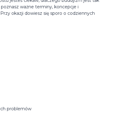
rostu jesteś ciekaw, dlaczego buddyzm jest tak
 poznasz ważne terminy, koncepcje i
. Przy okazji dowiesz się sporo o codziennych
nych problemów