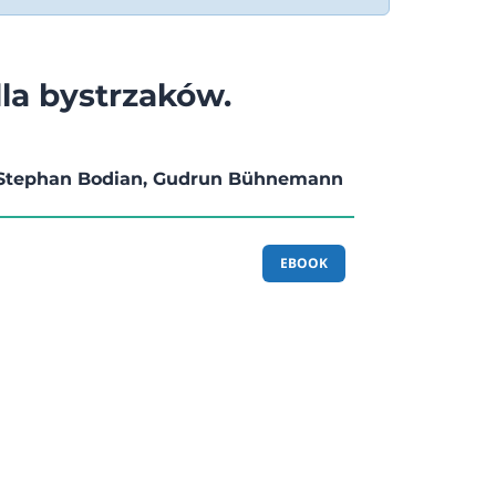
a bystrzaków.
 Stephan Bodian, Gudrun Bühnemann
EBOOK