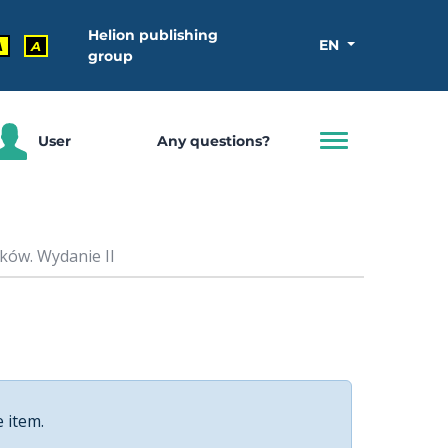
Helion publishing
EN
A
A
group
User
Any questions?
ków. Wydanie II
e item.