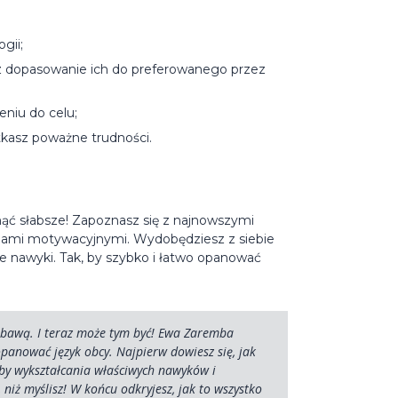
gii;
az dopasowanie ich do preferowanego przez
niu do celu;
tkasz poważne trudności.
gnąć słabsze! Zapoznasz się z najnowszymi
egiami motywacyjnymi. Wydobędziesz z siebie
we nawyki. Tak, by szybko i łatwo opanować
abawą. I teraz może tym być! Ewa Zaremba
 opanować język obcy. Najpierw dowiesz się, jak
by wykształcania właściwych nawyków i
iż myślisz! W końcu odkryjesz, jak to wszystko