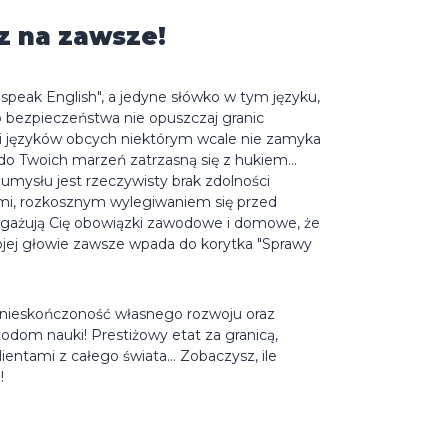
z na zawsze!
t speak English", a jedyne słówko w tym języku,
o bezpieczeństwa nie opuszczaj granic
i języków obcych niektórym wcale nie zamyka
a do Twoich marzeń zatrzasną się z hukiem…
mysłu jest rzeczywisty brak zdolności
ami, rozkosznym wylegiwaniem się przed
ngażują Cię obowiązki zawodowe i domowe, że
ojej głowie zawsze wpada do korytka "Sprawy
 nieskończoność własnego rozwoju oraz
dom nauki! Prestiżowy etat za granicą,
ntami z całego świata… Zobaczysz, ile
!