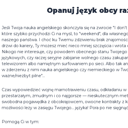
Opanuj język obcy ra
Jeśli Twoja nauka angielskiego skończyła się na zwrocie "I don’
które szybko przychodzi Ci na myśl, to "weekend", dla własneg
naszego państwa. I choć ku Twemu zdziwieniu brak znajomośc
drzwi do kariery, Ty możesz mieć nieco mniej szczęścia i wrot
Nikogo nie interesuje, czy powodem obecnego stanu Twojego u
językowych, czy raczej seryjne zabijanie wolnego czasu zakup
telewizorem albo namiętnym surfowaniem po sieci. Albo tak a
w zderzeniu z nimi nauka angielskiego czy niemieckiego w Tw
ważne/niezbyt pilne"...
Czas wypowiedzieć wojnę marnotrawieniu czasu, odkładaniu w
przestarzałym, żmudnym i co najgorsze — nieskutecznym meto
swobodna pogawędka z obcokrajowcem, owocne kontrakty z klie
możliwości leży w zasięgu Twojego… języka! Pora po nie sięgnąć
Pomogą Ci w tym: