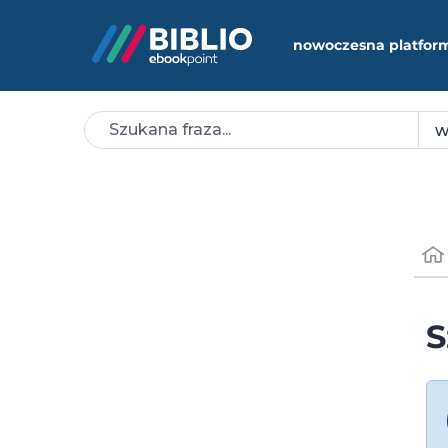
nowoczesna platfor
S