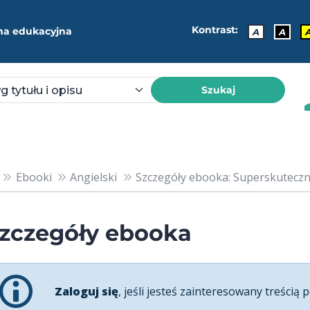
Kontrast:
ma edukacyjna
A
A
Szukaj
Ebooki
Angielski
Szczegóły ebooka: Superskuteczne
zczegóły ebooka
Zaloguj się
, jeśli jesteś zainteresowany treścią p