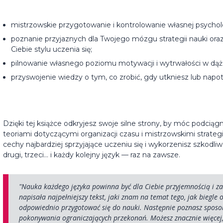
mistrzowskie przygotowanie i kontrolowanie własnej psycholo
poznanie przyjaznych dla Twojego mózgu strategii nauki or
Ciebie stylu uczenia się;
pilnowanie własnego poziomu motywacji i wytrwałości w dąże
przyswojenie wiedzy o tym, co zrobić, gdy utkniesz lub napo
Dzięki tej książce odkryjesz swoje silne strony, by móc podcią
teoriami dotyczącymi organizacji czasu i mistrzowskimi strat
cechy najbardziej sprzyjające uczeniu się i wykorzenisz szkodli
drugi, trzeci… i każdy kolejny język — raz na zawsze.
"Nauka każdego języka powinna być dla Ciebie przyjemnością i z
napisała najpełniejszy tekst, jaki znam na temat tego, jak biegle
odpowiednio przygotować się do nauki. Następnie poznasz sposo
pokonywania ograniczających przekonań. Możesz znacznie więcej, n