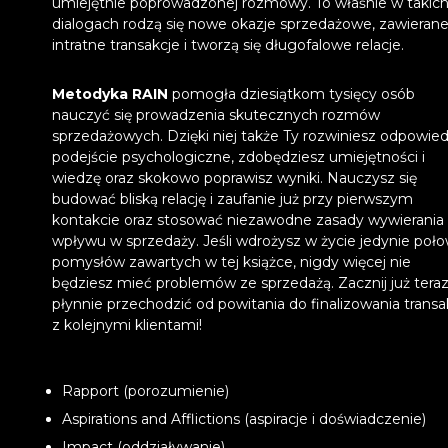
umiejętnie poprowadzonej rozmowy. To właśnie w takic
dialogach rodzą się nowe okazje sprzedażowe, zawierane
intratne transakcje i tworzą się długofalowe relacje.
Metodyka RAIN
pomogła dziesiątkom tysięcy osób
nauczyć się prowadzenia skutecznych rozmów
sprzedażowych. Dzięki niej także Ty rozwiniesz odpowie
podejście psychologiczne, zdobędziesz umiejętności i
wiedzę oraz skokowo poprawisz wyniki. Nauczysz się
budować bliską relację i zaufanie już przy pierwszym
kontakcie oraz stosować niezawodne zasady wywierania
wpływu w sprzedaży. Jeśli wdrożysz w życie jedynie poł
pomysłów zawartych w tej książce, nigdy więcej nie
będziesz mieć problemów ze sprzedażą. Zacznij już tera
płynnie przechodzić od powitania do finalizowania transak
z kolejnymi klientami!
Rapport (porozumienie)
Aspirations and Afflictions (aspiracje i doświadczenie)
Impact (oddziaływanie)