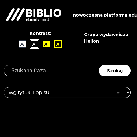
nowoczesna platforma edu
Kontrast:
Grupa wydawnicza
Helion
A
A
A
A
Szukaj