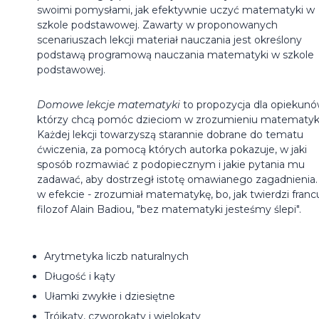
swoimi pomysłami, jak efektywnie uczyć matematyki w
szkole podstawowej. Zawarty w proponowanych
scenariuszach lekcji materiał nauczania jest określony
podstawą programową nauczania matematyki w szkole
podstawowej.
Domowe lekcje matematyki
to propozycja dla opiekunó
którzy chcą pomóc dzieciom w zrozumieniu matematyki
Każdej lekcji towarzyszą starannie dobrane do tematu
ćwiczenia, za pomocą których autorka pokazuje, w jaki
sposób rozmawiać z podopiecznym i jakie pytania mu
zadawać, aby dostrzegł istotę omawianego zagadnienia.
w efekcie - zrozumiał matematykę, bo, jak twierdzi franc
filozof Alain Badiou, "bez matematyki jesteśmy ślepi".
Arytmetyka liczb naturalnych
Długość i kąty
Ułamki zwykłe i dziesiętne
Trójkąty, czworokąty i wielokąty