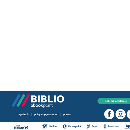
pobierz aplikację
|
|
regulamin
polityka prywatności
pomoc
Helion
Ebookpoint
Beya
Bezdroza