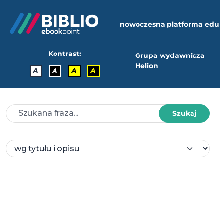
nowoczesna platforma edu
Kontrast:
Grupa wydawnicza
Helion
A
A
A
A
Szukaj