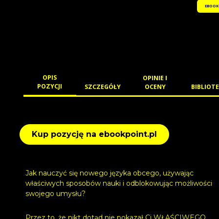
EBOOK
OPIS
OPINIE I
POZYCJI
SZCZEGÓŁY
OCENY
BIBLIOTE
Kup pozycję na ebookpoint.pl
Jak nauczyć się nowego języka obcego, używając
właściwych sposobów nauki i odblokowując możliwości
swojego umysłu?
Przez to, że nikt dotąd nie pokazał Ci WŁAŚCIWEGO