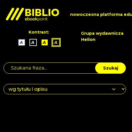
nowoczesna platforma edu
Kontrast:
Grupa wydawnicza
Helion
A
A
A
A
Szukaj