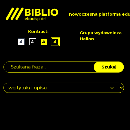
nowoczesna platforma edu
Kontrast:
Grupa wydawnicza
Helion
A
A
A
A
Szukaj