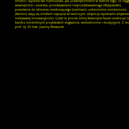
śmierci i dążenia tak niemożliwe, jak uzewnętrznienie w teatrze tego, co najg
wewnętrzne i osobiste, przedstawienie nieprzedstawialnego (Wyspiański),
powołanie do istnienia nieistniejącego (Leśmian), uobecnienie nieobecności
(Kantor), stają się źródłem napięcia sił twórczych, eksplozji wyobraźni artystów
niebywałej innowacyjności. () Jest to proces, który Katarzyna Fazan analizuje n
bardzo konkretnych przykładach dogłębnie, wielostronnie i erudycyjnie. Z rec
prof. UJ. Dr hab. Joanny Walaszek