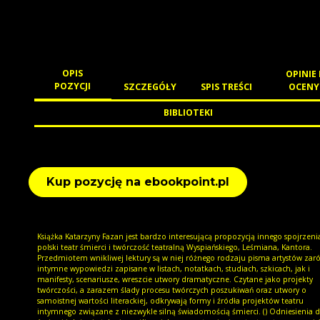
OPIS
OPINIE 
POZYCJI
SZCZEGÓŁY
SPIS TREŚCI
OCENY
BIBLIOTEKI
Kup pozycję na ebookpoint.pl
Książka Katarzyny Fazan jest bardzo interesującą propozycją innego spojrzeni
polski teatr śmierci i twórczość teatralną Wyspiańskiego, Leśmiana, Kantora.
Przedmiotem wnikliwej lektury są w niej różnego rodzaju pisma artystów za
intymne wypowiedzi zapisane w listach, notatkach, studiach, szkicach, jak i
manifesty, scenariusze, wreszcie utwory dramatyczne. Czytane jako projekty
twórczości, a zarazem ślady procesu twórczych poszukiwań oraz utwory o
samoistnej wartości literackiej, odkrywają formy i źródła projektów teatru
intymnego związane z niezwykle silną świadomością śmierci. () Odniesienia 