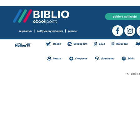
pobierz aplikację
|
|
regulamin
polityka prywatności
pomoc
Helion
Ebookpoint
Beya
Bezdroza
Sensus
Onepress
Videopoint
Editio
© Helion 1