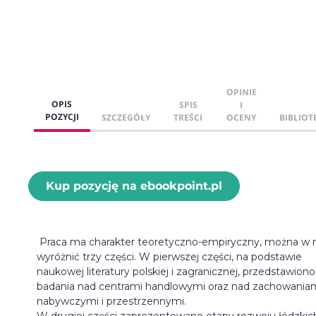
OPINIE
OPIS
SPIS
I
POZYCJI
SZCZEGÓŁY
TREŚCI
OCENY
BIBLIOT
Kup pozycję na ebookpoint.pl
Praca ma charakter teoretyczno-empiryczny, można w n
wyróżnić trzy części. W pierwszej części, na podstawie
naukowej literatury polskiej i zagranicznej, przedstawiono
badania nad centrami handlowymi oraz nad zachowania
nabywczymi i przestrzennymi.
W drugiej części zaprezentowano etapy rozwoju łódzkic