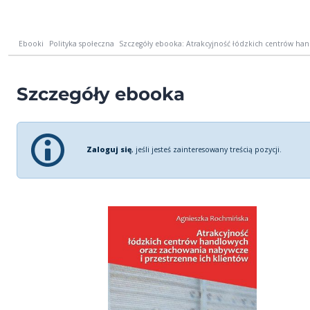
Ebooki
Polityka społeczna
Szczegóły ebooka: Atrakcyjność łódzkich centrów han
Szczegóły ebooka
Zaloguj się
, jeśli jesteś zainteresowany treścią pozycji.