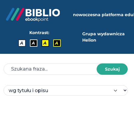
nowoczesna platforma edu
Kontrast:
Grupa wydawnicza
Helion
A
A
A
A
Szukaj