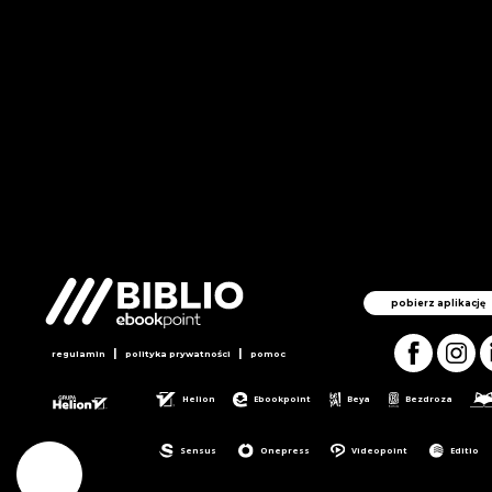
pobierz aplikację
|
|
regulamin
polityka prywatności
pomoc
Helion
Ebookpoint
Beya
Bezdroza
Sensus
Onepress
Videopoint
Editio