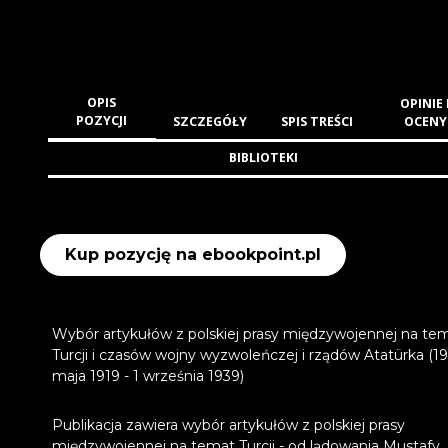
OPIS
OPINIE 
POZYCJI
SZCZEGÓŁY
SPIS TREŚCI
OCENY
BIBLIOTEKI
Kup pozycję na ebookpoint.pl
Wybór artykułów z polskiej prasy międzywojennej na te
Turcji i czasów wojny wyzwoleńczej i rządów Atatürka (19
maja 1919 - 1 września 1939)
Publikacja zawiera wybór artykułów z polskiej prasy
międzywojennej na temat Turcji - od lądowania Mustafy