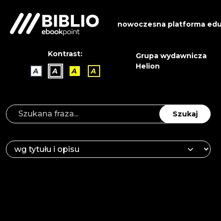
nowoczesna platforma edu
Kontrast:
Grupa wydawnicza
Helion
A
A
A
A
Szukaj