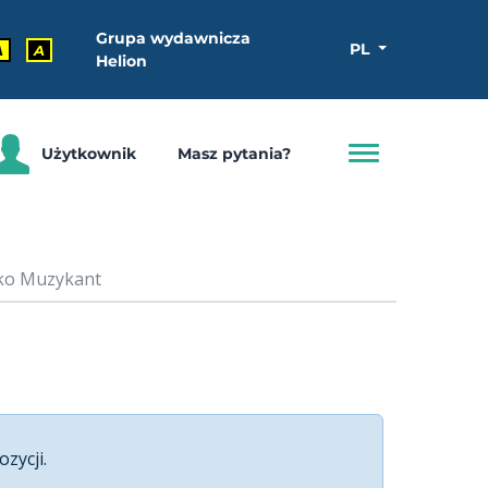
Grupa wydawnicza
PL
A
A
Helion
Użytkownik
Masz pytania?
nko Muzykant
ozycji.