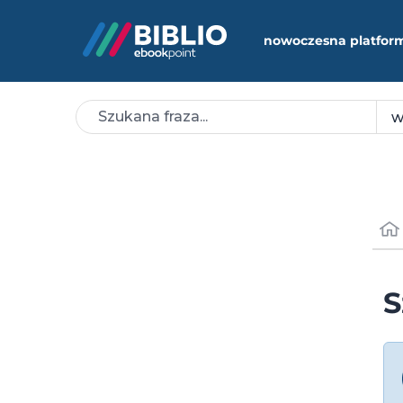
nowoczesna platfor
S