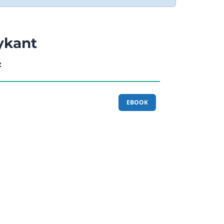
ykant
z
EBOOK