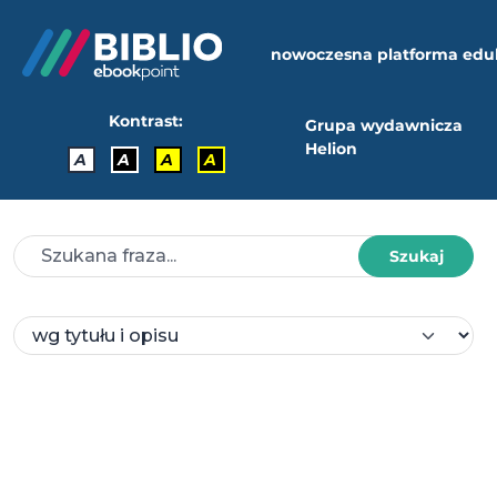
nowoczesna platforma edu
Kontrast:
Grupa wydawnicza
Helion
A
A
A
A
Szukaj