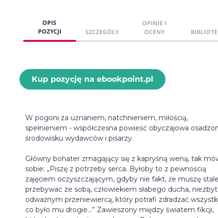
OPIS
OPINIE I
POZYCJI
SZCZEGÓŁY
OCENY
BIBLIOTE
Kup pozycję na ebookpoint.pl
W pogoni za uznaniem, natchnieniem, miłością,
spełnieniem - współczesna powieść obyczajowa osadzo
środowisku wydawców i pisarzy.
Główny bohater zmagający się z kapryśną weną, tak mó
sobie: „Piszę z potrzeby serca. Byłoby to z pewnością
zajęciem oczyszczającym, gdyby nie fakt, że muszę stal
przebywać ze sobą, człowiekiem słabego ducha, niezbyt
odważnym przeniewiercą, który potrafi zdradzać wszystk
co było mu drogie...” Zawieszony między światem fikcji,