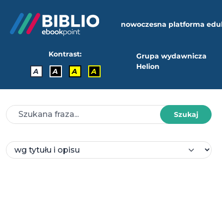
nowoczesna platforma edu
Kontrast:
Grupa wydawnicza
Helion
A
A
A
A
Szukaj