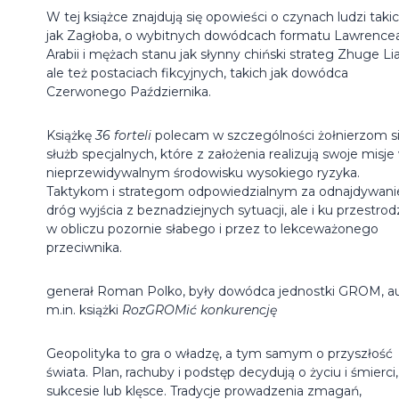
W tej książce znajdują się opowieści o czynach ludzi taki
jak Zagłoba, o wybitnych dowódcach formatu Lawrence
Arabii i mężach stanu jak słynny chiński strateg Zhuge Li
ale też postaciach fikcyjnych, takich jak dowódca
Czerwonego Października.
Książkę
36 forteli
polecam w szczególności żołnierzom sił
służb specjalnych, które z założenia realizują swoje misje
nieprzewidywalnym środowisku wysokiego ryzyka.
Taktykom i strategom odpowiedzialnym za odnajdywani
dróg wyjścia z beznadziejnych sytuacji, ale i ku przestro
w obliczu pozornie słabego i przez to lekceważonego
przeciwnika.
generał Roman Polko, były dowódca jednostki GROM, a
m.in. książki
RozGROMić konkurencję
Geopolityka to gra o władzę, a tym samym o przyszłość
świata. Plan, rachuby i podstęp decydują o życiu i śmierci,
sukcesie lub klęsce. Tradycje prowadzenia zmagań,