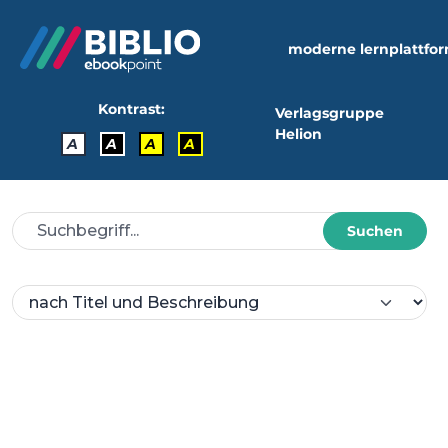
moderne lernplattfo
Kontrast:
Verlagsgruppe
Helion
A
A
A
A
Suchen