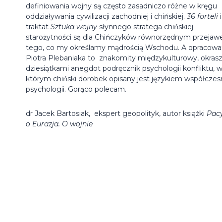
definiowania wojny są często zasadniczo różne w kręgu
oddziaływania cywilizacji zachodniej i chińskiej.
36 forteli
i
traktat
Sztuka wojny
słynnego stratega chińskiej
starożytności są dla Chińczyków równorzędnym przeja
tego, co my określamy mądrością Wschodu. A opracowa
Piotra Plebaniaka to znakomity międzykulturowy, okras
dziesiątkami anegdot podręcznik psychologii konfliktu, 
którym chiński dorobek opisany jest językiem współczes
psychologii. Gorąco polecam.
dr Jacek Bartosiak, ekspert geopolityk, autor książki
Pacy
o Eurazja. O wojnie