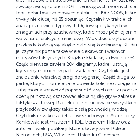
zwycięstwa są zbiorem 204 interesujących i ważnych dla
teorii debiutów szachowych batalii z lat 1963-2008, które
trwały nie dłużej niż 25 posunięć. Czytelnik w trakcie ich
analiz pozna wiele typowych błędów spotykanych w
zmaganiach przy szachownicy, które może później omin
we własnej praktyce turniejowej. Wszystkie przytoczone
przykłady kończą się jakąś efektowną kombinacją. Studiu
je, czytelnik pozna także wiele ciekawych i ważnych
motywów taktycznych. Książka składa się z dwóch części
Część pierwsza zawiera 204 diagramy, które ilustrują
krytyczny moment w partii. Zadaniem Czytelnika jest
znalezienie właściwej drogi do wygranej. Część druga to
partie, których numeracja odpowiada kolejności diagram
Tutaj można sprawdzić poprawność swych analiz i poprz
ocenę punktową oszacować aktualną siłę gry w zakresie
taktyki szachowej. Rzetelne przestudiowanie wszystkich
przykładów zwiększy także z całą pewnością wiedzę
Czytelnika z zakresu debiutów szachowych. Autor Jerzy
Konikowski jest mistrzem FIDE, trenerem I klasy oraz
autorem wielu publikacji, które ukazały się w Polsce,
Niemczech, USA, Włoszech, Holandii i Czechach.