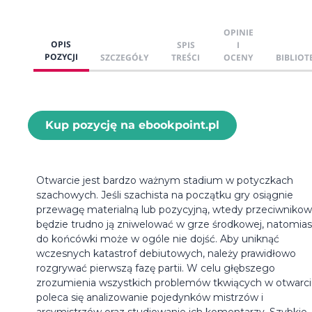
OPINIE
OPIS
SPIS
I
POZYCJI
SZCZEGÓŁY
TREŚCI
OCENY
BIBLIOT
Kup pozycję na ebookpoint.pl
Otwarcie jest bardzo ważnym stadium w potyczkach
szachowych. Jeśli szachista na początku gry osiągnie
przewagę materialną lub pozycyjną, wtedy przeciwnikow
będzie trudno ją zniwelować w grze środkowej, natomias
do końcówki może w ogóle nie dojść. Aby uniknąć
wczesnych katastrof debiutowych, należy prawidłowo
rozgrywać pierwszą fazę partii. W celu głębszego
zrozumienia wszystkich problemów tkwiących w otwarc
poleca się analizowanie pojedynków mistrzów i
arcymistrzów oraz studiowanie ich komentarzy. Szybkie