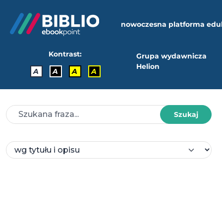
nowoczesna platforma edu
Kontrast:
Grupa wydawnicza
Helion
A
A
A
A
Szukaj