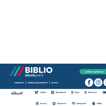
pobierz aplikację
|
|
regulamin
polityka prywatności
pomoc
Helion
Ebookpoint
Beya
Bezdroza
Sensus
Onepress
Videopoint
Editio