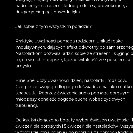
nadmiernym stresem. Jednego dnia są prowokujące, a
drugiego cierpią z powodu lęku.
Jak sobie z tym wszystkim poradzić?
Praktyka uważności pomaga rodzicom unikać reakcji
impulsywnych, dających efekt odwrotny do zamierzoneg
Nastolatkom pozwala radzić sobie ze stresem i sięgnąć 
to, co w nich najlepsze, łącząc witalność ze spokojem ser
umysłu.
Eline Snel uczy uważności dzieci, nastolatki i rodziców.
Czerpie ze swojego długiego doświadczenia jako matki i
terapeutki. Poprzez ćwiczenia audio pomaga dorosłym i
młodzieży odnaleźć pogodę ducha wobec życiowych
turbulencji.
Do ksiażki dołączono bogaty wybór ćwiczeń uważności: 
ćwiczeń dla dorosłych i 5 ćwiczeń dla nastolatków (wszys
w formacie mp3, również do pobrania za pomocą kodó