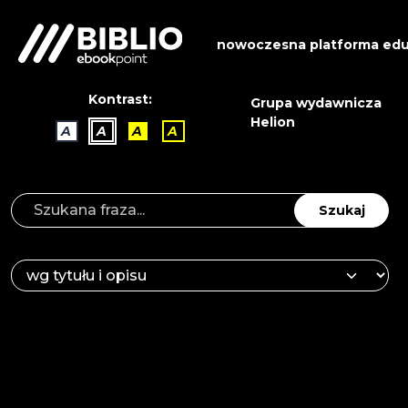
nowoczesna platforma edu
Kontrast:
Grupa wydawnicza
Helion
A
A
A
A
Szukaj