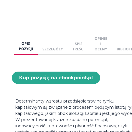
OPINIE
OPIS
SPIS
I
POZYCJI
SZCZEGÓŁY
TREŚCI
OCENY
BIBLIOT
Kup pozycję na ebookpoint.pl
Determinanty wzrostu przedsiębiorstw na rynku
kapitałowym są związane z procesem będącym istotą r
kapitałowego, jakim obok alokacji kapitału jest jego wyce
W prezentowanej książce zbadano potencjał,
innowacyjność, rentowność i płynność finansową, czyli
ważniejsze czynniki wzrostu w teoretycznych modelach