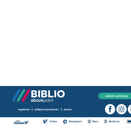
pobierz aplikację
|
|
regulamin
polityka prywatności
pomoc
Helion
Ebookpoint
Beya
Bezdroza