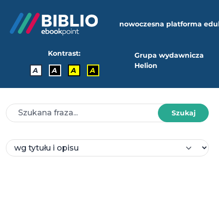
nowoczesna platforma edu
Kontrast:
Grupa wydawnicza
Helion
A
A
A
A
Szukaj