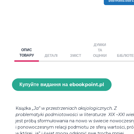
EЛЕКТРОННА КНИГА
ДУМКИ
ОПИС
ТА
ТОВАРУ
ДЕТАЛІ
ЗМІСТ
ОЦІНКИ
БІБЛІОТ
Купуйте видання на ebookpoint.pl
Książka
„Ja” w przestrzeniach aksjologicznych. Z
problematyki podmiotowości w literaturze XIX –XXI wie
jest próbą sformułowania na nowo w świecie nowoczes
i ponowoczesnym relacji podmiotu ze sferą wartości, pr
w której „ja” i świat mogą odsłonić swe trochę mniej