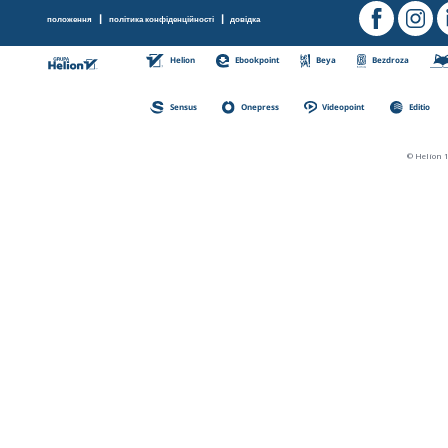
|
|
положення
політика конфіденційності
довідка
Helion
Ebookpoint
Beya
Bezdroza
Sensus
Onepress
Videopoint
Editio
© Helion 1