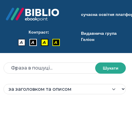
сучасна освітня платф
Контраст:
Видавнича група
Геліон
A
A
A
A
Шукати