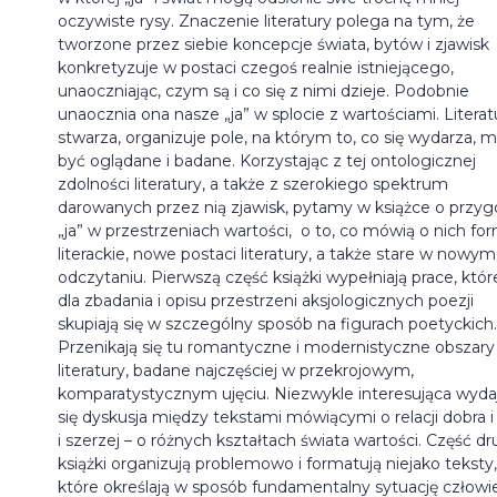
oczywiste rysy. Znaczenie literatury polega na tym, że
tworzone przez siebie koncepcje świata, bytów i zjawisk
konkretyzuje w postaci czegoś realnie istniejącego,
unaoczniając, czym są i co się z nimi dzieje. Podobnie
unaocznia ona nasze „ja” w splocie z wartościami. Literat
stwarza, organizuje pole, na którym to, co się wydarza, 
być oglądane i badane. Korzystając z tej ontologicznej
zdolności literatury, a także z szerokiego spektrum
darowanych przez nią zjawisk, pytamy w książce o przy
„ja” w przestrzeniach wartości, o to, co mówią o nich fo
literackie, nowe postaci literatury, a także stare w nowym
odczytaniu. Pierwszą część książki wypełniają prace, któr
dla zbadania i opisu przestrzeni aksjologicznych poezji
skupiają się w szczególny sposób na figurach poetyckich.
Przenikają się tu romantyczne i modernistyczne obszary
literatury, badane najczęściej w przekrojowym,
komparatystycznym ujęciu. Niezwykle interesująca wyda
się dyskusja między tekstami mówiącymi o relacji dobra i 
i szerzej – o różnych kształtach świata wartości. Część d
książki organizują problemowo i formatują niejako teksty,
które określają w sposób fundamentalny sytuację człowi