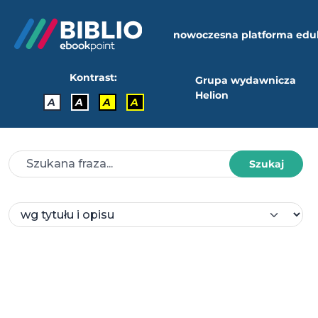
nowoczesna platforma edu
Kontrast:
Grupa wydawnicza
Helion
A
A
A
A
Szukaj