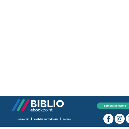
pobierz aplikację
|
|
regulamin
polityka prywatności
pomoc