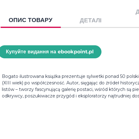
ОПИС ТОВАРУ
ДЕТАЛІ
Купуйте видання на ebookpoint.pl
Bogato ilustrowana książka prezentuje sylwetki ponad 50 pol
(XIII wiek) po współczesność. Autor, sięgając do źródeł history
listów – tworzy fascynującą galerię postaci, wśród których są pi
odkrywcy, poszukiwacze przygód i eksploratorzy najtrudniej do