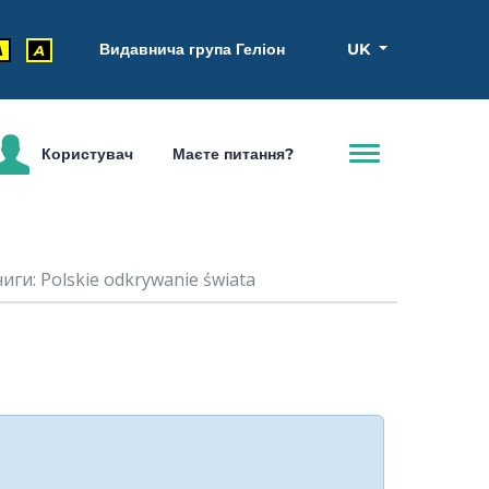
Видавнича група Геліон
UK
A
A
Користувач
Маєте питання?
иги: Polskie odkrywanie świata