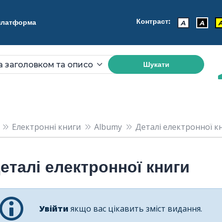
Контраст:
 платформа
A
A
Шукати
Електронні книги
Albumy
Деталі електронної кн
еталі електронної книги
Увійти
якщо вас цікавить зміст видання.