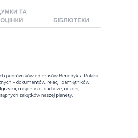
ДУМКИ ТА
ОЦІНКИ
БІБЛІОТЕКИ
skich podróżników od czasów Benedykta Polaka
cznych – dokumentów, relacji, pamiętników,
elgrzymi, misjonarze, badacze, uczeni,
stępnych zakątków naszej planety.