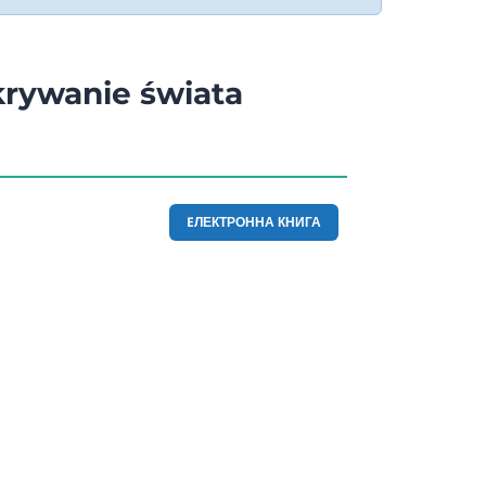
krywanie świata
EЛЕКТРОННА КНИГА