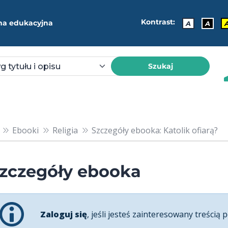
Kontrast:
ma edukacyjna
A
A
Szukaj
Ebooki
Religia
Szczegóły ebooka: Katolik ofiarą?
zczegóły ebooka
Zaloguj się
, jeśli jesteś zainteresowany treścią p