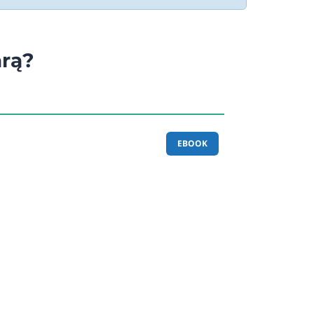
arą?
EBOOK