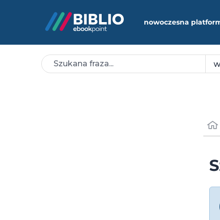
nowoczesna platfor
S