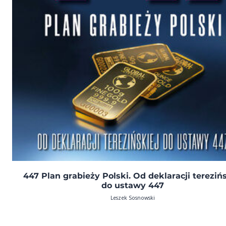
447 Plan grabieży Polski. Od deklaracji terezińs
do ustawy 447
Leszek Sosnowski