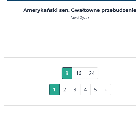
Amerykański sen. Gwałtowne przebudzeni
Paweł Zyzak
8
16
24
1
2
3
4
5
»