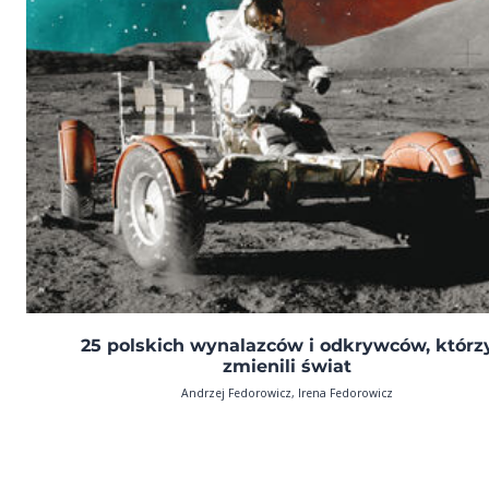
25 polskich wynalazców i odkrywców, którz
zmienili świat
Andrzej Fedorowicz, Irena Fedorowicz