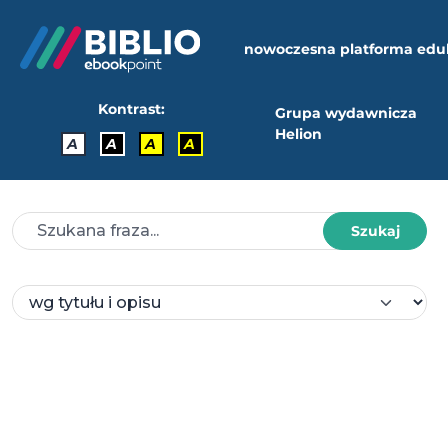
nowoczesna platforma edu
Kontrast:
Grupa wydawnicza
Helion
A
A
A
A
Szukaj