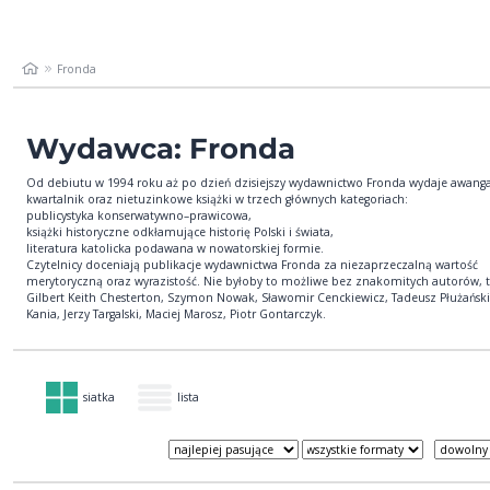
Fronda
Wydawca: Fronda
Od debiutu w 1994 roku aż po dzień dzisiejszy wydawnictwo Fronda wydaje awang
kwartalnik oraz nietuzinkowe książki w trzech głównych kategoriach:
publicystyka konserwatywno–prawicowa,
książki historyczne odkłamujące historię Polski i świata,
literatura katolicka podawana w nowatorskiej formie.
Czytelnicy doceniają publikacje wydawnictwa Fronda za niezaprzeczalną wartość
merytoryczną oraz wyrazistość. Nie byłoby to możliwe bez znakomitych autorów, t
Gilbert Keith Chesterton, Szymon Nowak, Sławomir Cenckiewicz, Tadeusz Płużański
Kania, Jerzy Targalski, Maciej Marosz, Piotr Gontarczyk.
siatka
lista