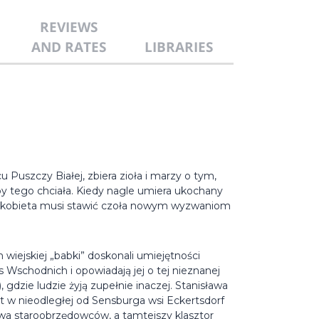
REVIEWS
AND RATES
LIBRARIES
uszczy Białej, zbiera zioła i marzy o tym,
ak by tego chciała. Kiedy nagle umiera ukochany
a kobieta musi stawić czoła nowym wyzwaniom
 wiejskiej „babki” doskonali umiejętności
us Wschodnich i opowiadają jej o tej nieznanej
gdzie ludzie żyją zupełnie inaczej. Stanisława
at w nieodległej od Sensburga wsi Eckertsdorf
wa staroobrzędowców, a tamtejszy klasztor