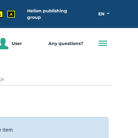
Helion publishing
EN
A
A
group
User
Any questions?
ga
e item.