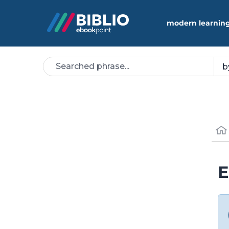
modern learning
E