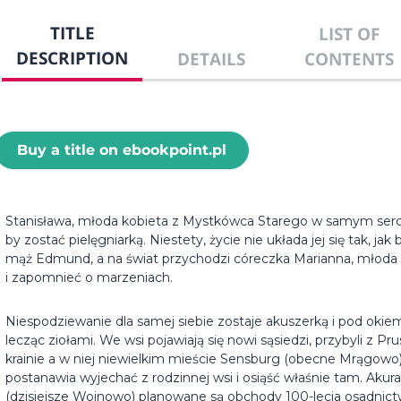
TITLE
LIST OF
DESCRIPTION
DETAILS
CONTENTS
Buy a title on ebookpoint.pl
Stanisława, młoda kobieta z Mystkówca Starego w samym sercu P
by zostać pielęgniarką. Niestety, życie nie układa jej się tak, j
mąż Edmund, a na świat przychodzi córeczka Marianna, młod
i zapomnieć o marzeniach.
Niespodziewanie dla samej siebie zostaje akuszerką i pod okiem
lecząc ziołami. We wsi pojawiają się nowi sąsiedzi, przybyli z Pr
krainie a w niej niewielkim mieście Sensburg (obecne Mrągowo), 
postanawia wyjechać z rodzinnej wsi i osiąść właśnie tam. Akur
(dzisiejsze Wojnowo) planowane są obchody 100-lecia osadnict