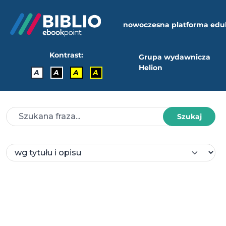
nowoczesna platforma edu
Kontrast:
Grupa wydawnicza
Helion
A
A
A
A
Szukaj