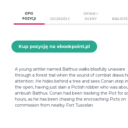
OPIS
OPINIE I
POZYCJI
SZCZEGÓŁY
OCENY
BIBLIOTE
Kup pozycję na ebookpoint.pl
A young settler named Balthus walks blissfully unaware
through a forest trail when the sound of combat draws h
attention. He hides behind a tree and sees Conan step i
the open, having just slain a Pictish robber who was abou
ambush Balthus. Conan had been tracking the Pict for 
hours, as he has been chasing the encroaching Picts on
commission from nearby Fort Tuscelan.