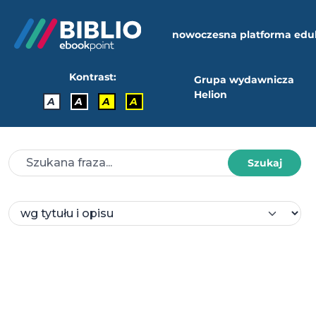
nowoczesna platforma edu
Kontrast:
Grupa wydawnicza
Helion
A
A
A
A
Szukaj