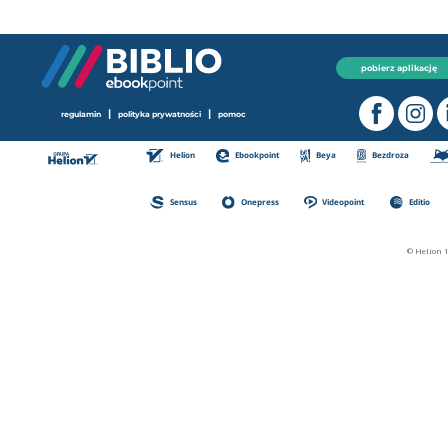
pobierz aplikację
|
|
regulamin
polityka prywatności
pomoc
Helion
Ebookpoint
Beya
Bezdroza
Sensus
Onepress
Videopoint
Editio
© Helion 1