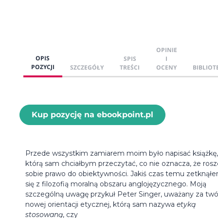
OPINIE
OPIS
SPIS
I
POZYCJI
SZCZEGÓŁY
TREŚCI
OCENY
BIBLIOT
Kup pozycję na ebookpoint.pl
Przede wszystkim zamiarem moim było napisać książkę,
którą sam chciałbym przeczytać, co nie oznacza, że ros
sobie prawo do obiektywności. Jakiś czas temu zetknął
się z filozofią moralną obszaru anglojęzycznego. Moją
szczególną uwagę przykuł Peter Singer, uważany za twó
nowej orientacji etycznej, którą sam nazywa
etyką
stosowaną
, czy