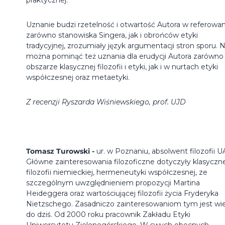
Uznanie budzi rzetelność i otwartość Autora w referowan
zarówno stanowiska Singera, jak i obrońców etyki
tradycyjnej, zrozumiały język argumentacji stron sporu. N
można pominąć też uznania dla erudycji Autora zarówno
obszarze klasycznej filozofii i etyki, jak i w nurtach etyki
współczesnej oraz metaetyki.
Z recenzji Ryszarda Wiśniewskiego, prof. UJD
Tomasz Turowski -
ur. w Poznaniu, absolwent filozofii 
Główne zainteresowania filozoficzne dotyczyły klasyczne
filozofii niemieckiej, hermeneutyki współczesnej, ze
szczególnym uwzględnieniem propozycji Martina
Heideggera oraz wartościującej filozofii życia Fryderyka
Nietzschego. Zasadniczo zainteresowaniom tym jest wi
do dziś. Od 2000 roku pracownik Zakładu Etyki
Uniwersytetu Zielonogórskiego. W swych obecnych