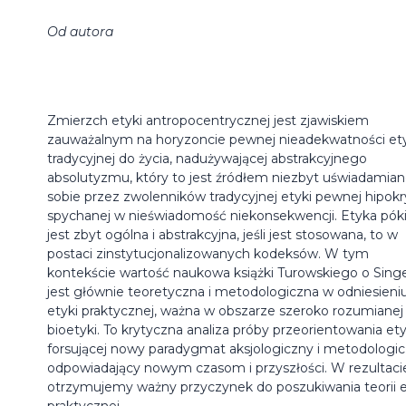
Od autora
Zmierzch etyki antropocentrycznej jest zjawiskiem
zauważalnym na horyzoncie pewnej nieadekwatności ety
tradycyjnej do życia, nadużywającej abstrakcyjnego
absolutyzmu, który to jest źródłem niezbyt uświadamian
sobie przez zwolenników tradycyjnej etyki pewnej hipokry
spychanej w nieświadomość niekonsekwencji. Etyka póki
jest zbyt ogólna i abstrakcyjna, jeśli jest stosowana, to w
postaci zinstytucjonalizowanych kodeksów. W tym
kontekście wartość naukowa książki Turowskiego o Sing
jest głównie teoretyczna i metodologiczna w odniesieni
etyki praktycznej, ważna w obszarze szeroko rozumianej
bioetyki. To krytyczna analiza próby przeorientowania ety
forsującej nowy paradygmat aksjologiczny i metodologi
odpowiadający nowym czasom i przyszłości. W rezultaci
otrzymujemy ważny przyczynek do poszukiwania teorii e
praktycznej.