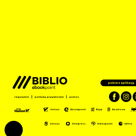
pobierz aplikację
|
|
regulamin
polityka prywatności
pomoc
Helion
Ebookpoint
Beya
Bezdroza
Sensus
Onepress
Videopoint
Editio