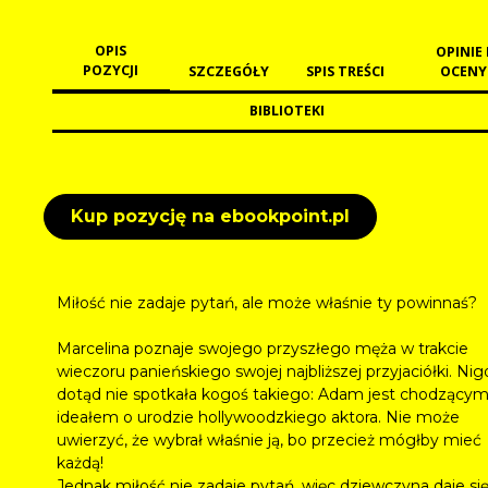
OPIS
OPINIE 
POZYCJI
SZCZEGÓŁY
SPIS TREŚCI
OCENY
BIBLIOTEKI
Kup pozycję na ebookpoint.pl
Miłość nie zadaje pytań, ale może właśnie ty powinnaś?
Marcelina poznaje swojego przyszłego męża w trakcie
wieczoru panieńskiego swojej najbliższej przyjaciółki. Nig
dotąd nie spotkała kogoś takiego: Adam jest chodzący
ideałem o urodzie hollywoodzkiego aktora. Nie może
uwierzyć, że wybrał właśnie ją, bo przecież mógłby mieć
każdą!
Jednak miłość nie zadaje pytań, więc dziewczyna daje si