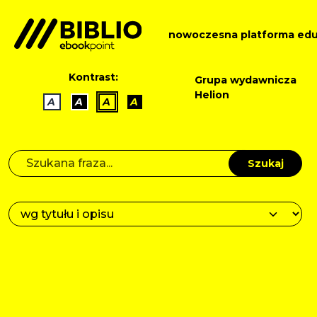
nowoczesna platforma edu
Kontrast:
Grupa wydawnicza
Helion
A
A
A
A
Szukaj