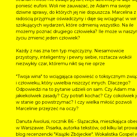
ponieść euforii. Woli nie zauważać, że Adam ma swoje
dziwne sprawy, do których jej nie dopuszcza. Marcelina z
radością przyjmuje oświadczyny i daje się wciągnąć w wir
szokujących wydarzeń, które odmienią wszystko. Na ile
możemy poznać drugiego człowieka? Ile może w nasz
życiu zmienić jeden człowiek?
Każdy z nas zna ten typ mężczyzny. Niesamowicie
przystojny, inteligentny i pewny siebie, roztacza wokół
niezwykły czar, któremu nikt się nie oprze
"Twoja wina" to wciągająca opowieść o toksycznym zwią
i człowieku, który uwielbia niszczyć innych. Dlaczego?
Odpowiedzi na to pytanie udzieli on sam. Czy Adam ma
jakiekolwiek zasady? Czy potrafi kochać? Czy cokolwiek j
w stanie go powstrzymać? I czy wielka miłość pozwoli
Marcelinie przejrzeć na oczy?
Danuta Awolusi
, rocznik 86 - Ślązaczka, mieszkająca obe
w Warszawie. Pisarka, autorka tekstów, od kilku lat prow
blog recenzencki "Książki Zbójeckie". Wokalistka Gospel 