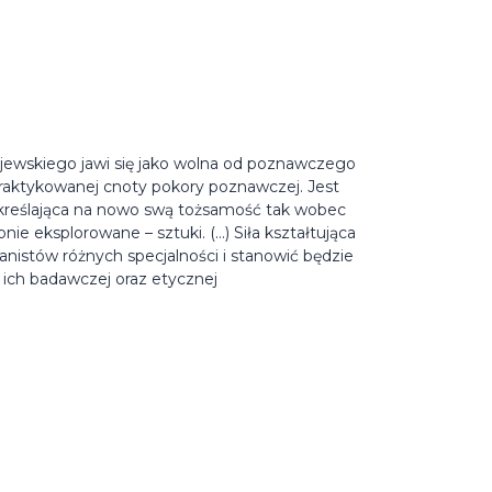
ewskiego jawi się jako wolna od poznawczego
ś praktykowanej cnoty pokory poznawczej. Jest
kreślająca na nowo swą tożsamość tak wobec
bnie eksplorowane – sztuki. (…) Siła kształtująca
istów różnych specjalności i stanowić będzie
 ich badawczej oraz etycznej