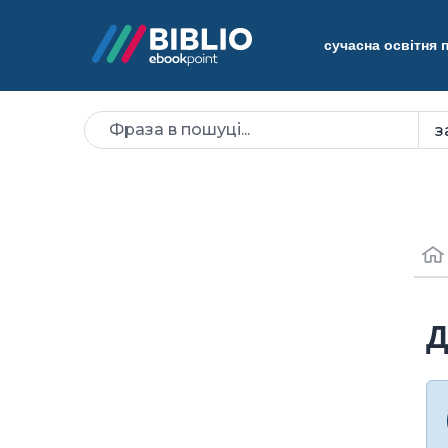
сучасна освітня
Д