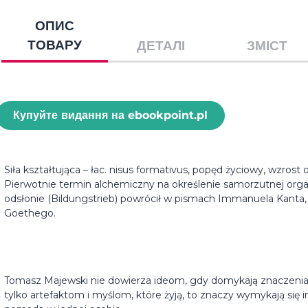
ОПИС
ТОВАРУ
ДЕТАЛІ
ЗМІСТ
Купуйте видання на ebookpoint.pl
Siła kształtująca – łac. nisus formativus, popęd życiowy, wzrost
Pierwotnie termin alchemiczny na określenie samorzutnej organi
odsłonie (Bildungstrieb) powrócił w pismach Immanuela Kanta, 
Goethego.
Tomasz Majewski nie dowierza ideom, gdy domykają znaczenia i
tylko artefaktom i myślom, które żyją, to znaczy wymykają się