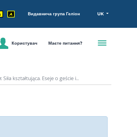
Видавнича група Геліон
UK
A
A
Користувач
Маєте питання?
ła kształtująca. Eseje o geście i...