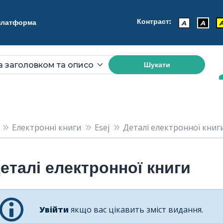
Контраст:
 платформа
A
A
Шукати
Електронні книги
Esej
Деталі електронної книги: Si
еталі електронної книги
Увійти
якщо вас цікавить зміст видання.