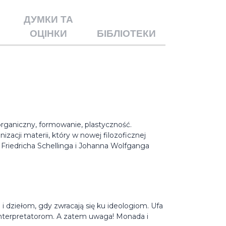
ДУМКИ ТА
ОЦІНКИ
БІБЛІОТЕКИ
 organiczny, formowanie, plastyczność.
zacji materii, który w nowej filozoficznej
Friedricha Schellinga i Johanna Wolfganga
 dziełom, gdy zwracają się ku ideologiom. Ufa
 interpretatorom. A zatem uwaga! Monada i