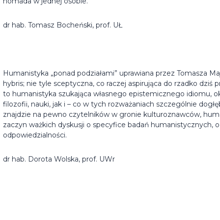
nomada w jednej osobie.
dr hab. Tomasz Bocheński, prof. UŁ
Humanistyka „ponad podziałami” uprawiana przez Tomasza Maj
hybris; nie tyle sceptyczna, co raczej aspirująca do rzadko dzi
to humanistyka szukająca własnego epistemicznego idiomu, o
filozofii, nauki, jak i – co w tych rozważaniach szczególnie dogłę
znajdzie na pewno czytelników w gronie kulturoznawców, human
zaczyn ważkich dyskusji o specyfice badań humanistycznych, o
odpowiedzialności.
dr hab. Dorota Wolska, prof. UWr