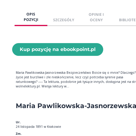
OPIS
OPINIE I
POZYCJI
SZCZEGÓŁY
OCENY
BIBLIOTE
Kup pozycję na ebookpoint.pl
Maria Pawlikowska-Jasnorzewska Bezpieczeństwo Boicie się o mnie? Dlaczego?
życie jest burzliwe i złe nieskończenie, lecz czyż potrzeba syrenie pasa
ratunkowego? ----- Ta lektura, podobnie jak tysiące innych, dostępna jest na st
wolnelektury.pl. Wersja lektury w...
Maria Pawlikowska-Jasnorzewsk
Ur.
24 listopada 1891 w Krakowie
Zm.