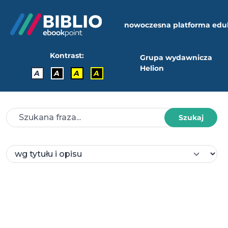
nowoczesna platforma edu
Kontrast:
Grupa wydawnicza
Helion
A
A
A
A
Szukaj