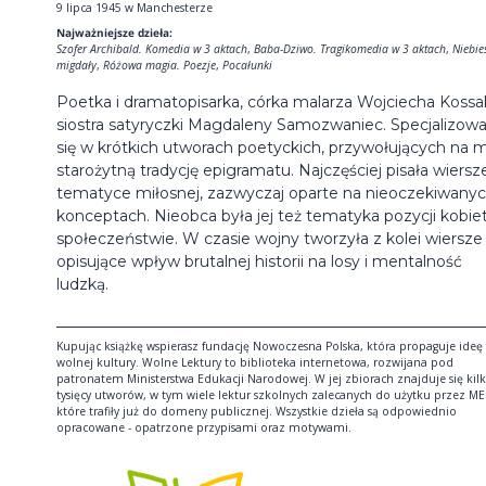
9 lipca 1945 w Manchesterze
Najważniejsze dzieła:
Szofer Archibald. Komedia w 3 aktach
,
Baba-Dziwo. Tragikomedia w 3 aktach
,
Niebie
migdały
,
Różowa magia. Poezje
,
Pocałunki
Poetka i dramatopisarka, córka malarza Wojciecha Kossa
siostra satyryczki Magdaleny Samozwaniec. Specjalizowa
się w krótkich utworach poetyckich, przywołujących na m
starożytną tradycję epigramatu. Najczęściej pisała wiersz
tematyce miłosnej, zazwyczaj oparte na nieoczekiwany
konceptach. Nieobca była jej też tematyka pozycji kobie
społeczeństwie. W czasie wojny tworzyła z kolei wiersze
opisujące wpływ brutalnej historii na losy i mentalność
ludzką.
Kupując książkę wspierasz fundację Nowoczesna Polska, która propaguje ideę
wolnej kultury. Wolne Lektury to biblioteka internetowa, rozwijana pod
patronatem Ministerstwa Edukacji Narodowej. W jej zbiorach znajduje się kil
tysięcy utworów, w tym wiele lektur szkolnych zalecanych do użytku przez ME
które trafiły już do domeny publicznej. Wszystkie dzieła są odpowiednio
opracowane - opatrzone przypisami oraz motywami.