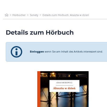
Hörbücher
Sonety
Details zum Hörbuch: Ałuszta w dzień
Details zum Hörbuch
Einloggen
wenn Sie am Inhalt des Artikels interessiert sind.