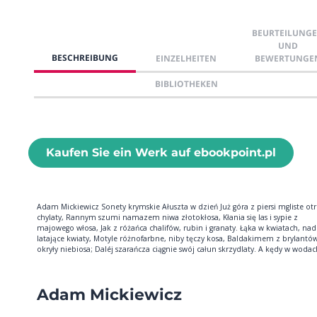
BEURTEILUNG
UND
BESCHREIBUNG
EINZELHEITEN
BEWERTUNGE
BIBLIOTHEKEN
Kaufen Sie ein Werk auf ebookpoint.pl
Adam Mickiewicz Sonety krymskie Ałuszta w dzień Już góra z piersi mgliste ot
chylaty, Rannym szumi namazem niwa złotokłosa, Kłania się las i sypie z
majowego włosa, Jak z różańca chalifów, rubin i granaty. Łąka w kwiatach, nad
latające kwiaty, Motyle różnofarbne, niby tęczy kosa, Baldakimem z brylantó
okryły niebiosa; Daléj szarańcza ciągnie swój całun skrzydlaty. A kędy w wodach
Adam Mickiewicz