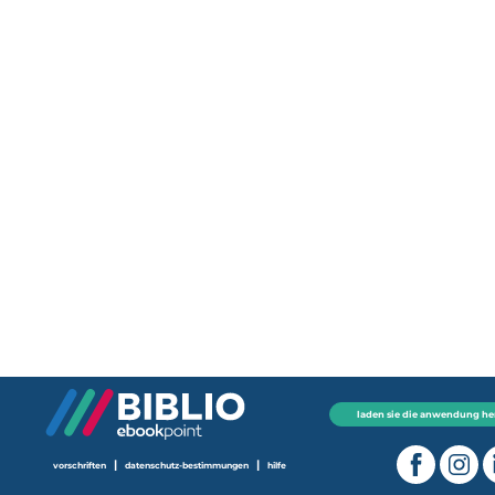
laden sie die anwendung he
|
|
vorschriften
datenschutz-bestimmungen
hilfe