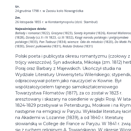
Ur.
24 grudnia 1798 r. w Zaosiu koło Nowogródka
Zm.
26 listopada 1855 r. w Konstantynopolu (dziś: Stambuł)
Najważniejsze dzieła:
Ballady i romanse
(1822),
Grażyna
(1823),
Sonety krymskie
(1826),
Konrad Wallenro
(1828),
Dziady
(cz.II i IV 1823, cz.III 1832),
Księgi narodu polskiego i pielgrzymstwa
polskiego
(1833),
Pan Tadeusz
(1834); wiersze:
Oda do młodości
(1820),
Do Matki Po
(1830),
Śmierć pułkownika
(1831),
Reduta Ordona
(1831)
Polski poeta i publicysta okresu romantyzmu (czołowy z
trójcy wieszczów). Syn adwokata, Mikołaja (zm. 1812) her
Poraj oraz Barbary z Majewskich. Ukończył studia na
Wydziale Literatury Uniwersytetu Wileńskiego; stypend
odpracowywał potem jako nauczyciel w Kownie. Był
współzałożycielem tajnego samokształceniowego
Towarzystwa Filomatów (1817), za co został w 1823 r.
aresztowany i skazany na osiedlenie w głębi Rosji. W lat
1824-1829 przebywał w Petersburgu, Moskwie i na Krymi
następnie na emigracji w Paryżu. Wykładał literaturę łaci
na Akademii w Lozannie (1839), a od 1840 r. literaturę
słowiańską w College de France w Paryżu. W 1841 r. zwią
się z ruchem religijnym A. Towiańskiego. W okresie Wios