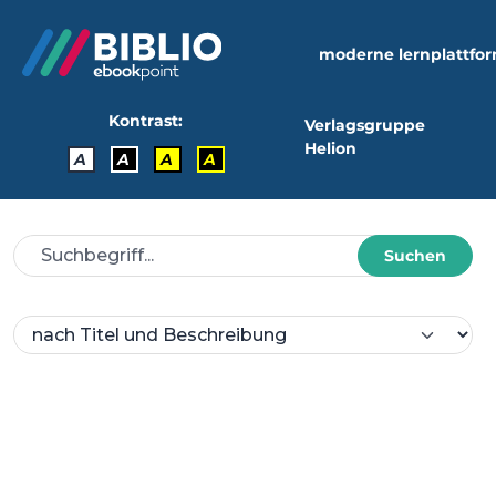
moderne lernplattfo
Kontrast:
Verlagsgruppe
Helion
A
A
A
A
Suchen