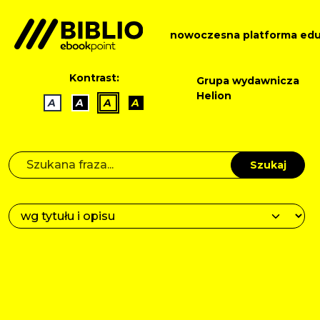
nowoczesna platforma edu
Kontrast:
Grupa wydawnicza
Helion
A
A
A
A
Szukaj