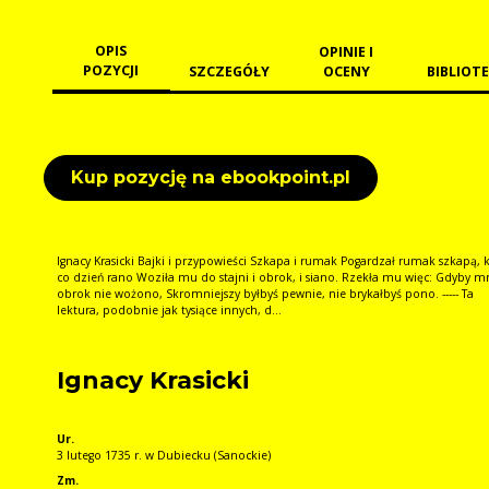
OPIS
OPINIE I
POZYCJI
SZCZEGÓŁY
OCENY
BIBLIOTE
Kup pozycję na ebookpoint.pl
Ignacy Krasicki Bajki i przypowieści Szkapa i rumak Pogardzał rumak szkapą, 
co dzień rano Woziła mu do stajni i obrok, i siano. Rzekła mu więc: Gdyby m
obrok nie wożono, Skromniejszy byłbyś pewnie, nie brykałbyś pono. ----- Ta
lektura, podobnie jak tysiące innych, d...
Ignacy Krasicki
Ur.
3 lutego 1735 r. w Dubiecku (Sanockie)
Zm.