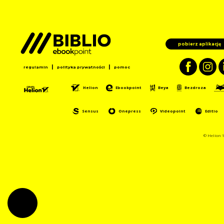
pobierz aplikację
|
|
regulamin
polityka prywatności
pomoc
Helion
Ebookpoint
Beya
Bezdroza
Sensus
Onepress
Videopoint
Editio
© Helion 1