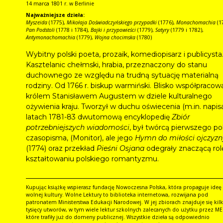
14 marca 1801 r. w Berlinie
Najważniejsze dzieła:
Myszeida
(1775),
Mikołaja Doświadczyńskiego przypadki
(1776),
Monachomachia
(1
Pan Podstoli
(1778 i 1784),
Bajki i przypowieści
(1779),
Satyry
(1779 i 1782),
Antymonachomachia
(1779),
Wojna chocimska
(1780)
Wybitny polski poeta, prozaik, komediopisarz i publicysta
Kasztelanic chełmski, hrabia, przeznaczony do stanu
duchownego ze względu na trudną sytuację materialną
rodziny. Od 1766 r. biskup warmiński. Blisko współpracowa
królem Stanisławem Augustem w dziele kulturalnego
ożywienia kraju. Tworzył w duchu oświecenia (m.in. napis
latach 1781-83 dwutomową encyklopedię
Zbiór
potrzebniejszych wiadomości
, był twórcą pierwszego pol
czasopisma, (Monitor), ale jego
Hymn do miłości ojczyzn
(1774) oraz przekład
Pieśni Osjana
odegrały znaczącą rol
kształtowaniu polskiego romantyzmu.
Kupując książkę wspierasz fundację Nowoczesna Polska, która propaguje ideę
wolnej kultury. Wolne Lektury to biblioteka internetowa, rozwijana pod
patronatem Ministerstwa Edukacji Narodowej. W jej zbiorach znajduje się kil
tysięcy utworów, w tym wiele lektur szkolnych zalecanych do użytku przez ME
które trafiły już do domeny publicznej. Wszystkie dzieła są odpowiednio