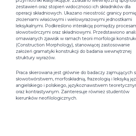
przymiotniki klasyfikujące. Zbadano wewnętrzną spójnoś
zestawień oraz stopień widoczności ich składników dla
operacji składniowych. Ukazano nieostrość granicy pomi
złożeniami właściwymi i wielowyrazowymi jednostkami
leksykalnymi. Podkreślono interakcję pomiędzy procesa
słowotwórczymi oraz składniowymi. Przedstawiono anali
omawianych zjawisk w ramach teorii morfologii konstrukc
(Construction Morphology), stanowiącej zastosowanie
założeń gramatyki konstrukcji do badania wewnętrznej
struktury wyrazów.
Praca skierowana jest głównie do badaczy zajmujących s
słowotwórstwem, morfoskładnią, frazeologią i leksyką ję
angielskiego i polskiego, językoznawstwem teoretyczn
oraz kontrastywnym. Zainteresuje również studentów
kierunków neofilologicznych.