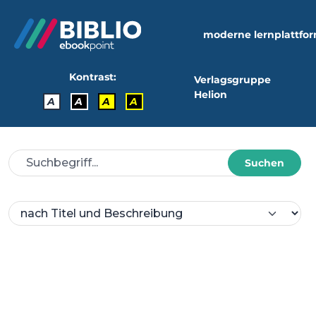
moderne lernplattfo
Kontrast:
Verlagsgruppe
Helion
A
A
A
A
Suchen