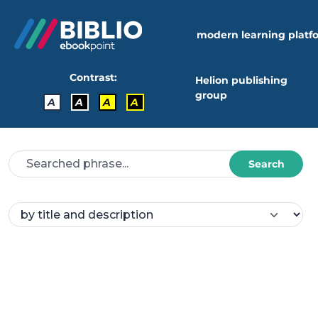
modern learning platf
Contrast:
Helion publishing
group
A
A
A
A
Search