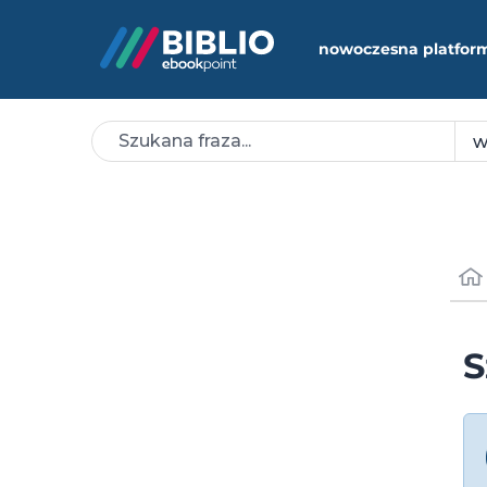
nowoczesna platfor
S