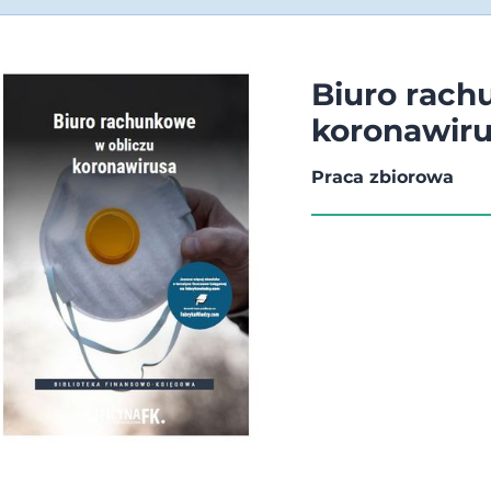
Biuro rach
koronawir
Praca zbiorowa