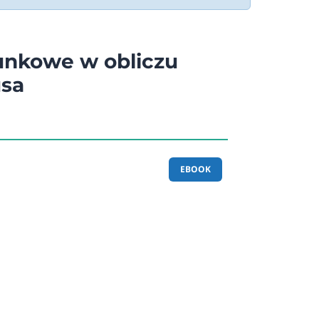
unkowe w obliczu
usa
EBOOK