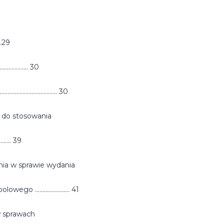
....29
................ 30
..................... 30
ę do stosowania
........ 39
a w sprawie wydania
................... 41
 w sprawach