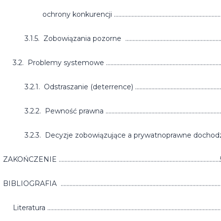
ochrony konkurencji ............................................................................
3.1.5. Zobowiązania pozorne .....................................................................
3.2. Problemy systemowe .................................................................................
3.2.1. Odstraszanie (deterrence) ................................................................
3.2.2. Pewność prawna .................................................................................
3.2.3. Decyzje zobowiązujące a prywatnoprawne dochodzenie rosz
ZAKOŃCZENIE ...........................................................................................................
BIBLIOGRAFIA ...........................................................................................................
Literatura ...................................................................................................................