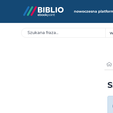
nowoczesna platfor
S