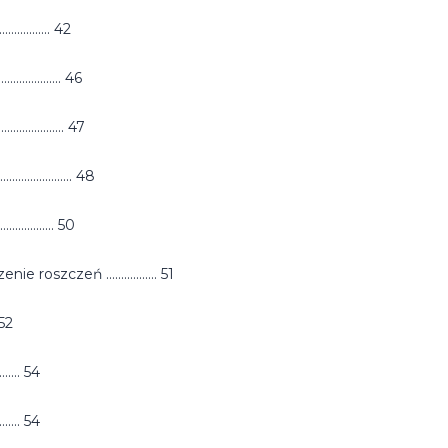
............. 42
................ 46
.................. 47
.................. 48
............... 50
czeń ................. 51
..52
........ 54
......... 54