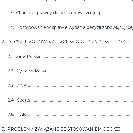
1.3. Charakter prawny decyzji zobowiązującej ..............................................
1.4. Postępowanie w sprawie wydania decyzji zobowiązującej ..................
2. DECYZJE ZOBOWIĄZUJĄCE W ORZECZNICTWIE UOKIK ...............
2.1. Xella Polska .....................................................................................................
2.2. Cyfrowy Polsat ...............................................................................................
2.3. ZAiKS..................................................................................................................
2.4. Scotts ................................................................................................................
2.5. PGNiG ................................................................................................................
3. PROBLEMY ZWIĄZANE ZE STOSOWANIEM DECYZJI