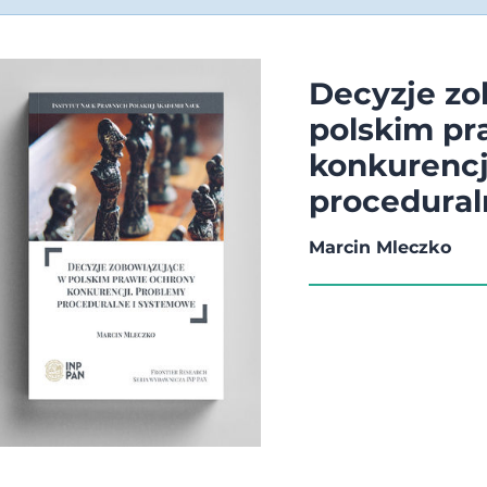
Decyzje zo
polskim pr
konkurencj
procedural
Marcin Mleczko