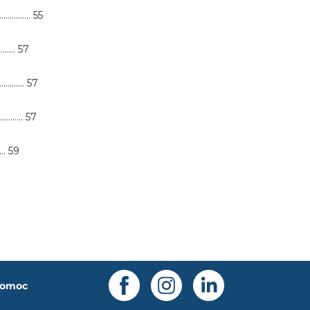
............. 55
......... 57
............ 57
............ 57
...... 59
omoc