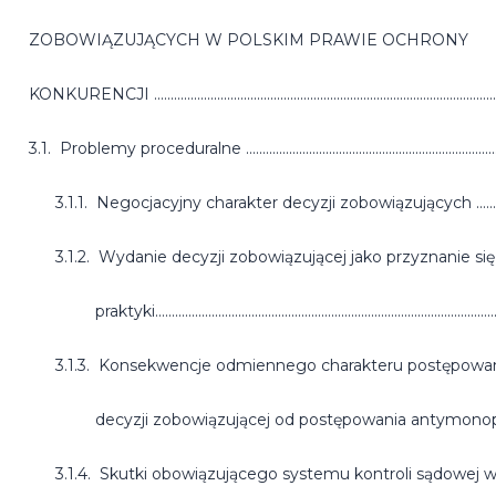
ZOBOWIĄZUJĄCYCH W POLSKIM PRAWIE OCHRONY
KONKURENCJI ....................................................................................................
3.1. Problemy proceduralne ..............................................................................
3.1.1. Negocjacyjny charakter decyzji zobowiązujących .......................
3.1.2. Wydanie decyzji zobowiązującej jako przyznanie si
praktyki......................................................................................................
3.1.3. Konsekwencje odmiennego charakteru postępowani
decyzji zobowiązującej od postępowania antymonopolowego ....
3.1.4. Skutki obowiązującego systemu kontroli sądowej