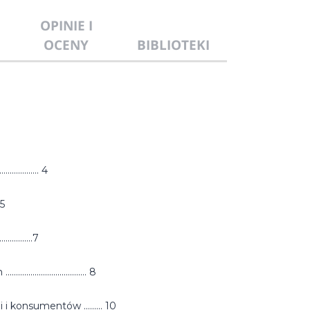
OPINIE I
OCENY
BIBLIOTEKI
............. 4
. 5
..........7
........................ 8
i konsumentów ......... 10