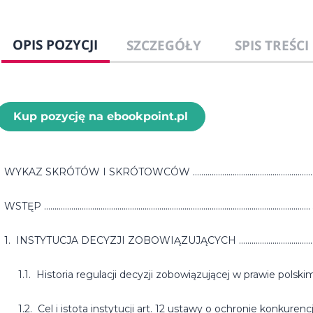
OPIS POZYCJI
SZCZEGÓŁY
SPIS TREŚCI
Kup pozycję na ebookpoint.pl
WYKAZ SKRÓTÓW I SKRÓTOWCÓW ...............................................................
WSTĘP ..............................................................................................................................
1. INSTYTUCJA DECYZJI ZOBOWIĄZUJĄCYCH .........................................
1.1. Historia regulacji decyzji zobowiązującej w prawie polskim ...............
1.2. Cel i istota instytucji art. 12 ustawy o ochronie konkurencji 