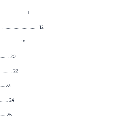
................... 11
....................... 12
.......... 19
............ 20
............. 22
........ 23
........... 24
........ 26