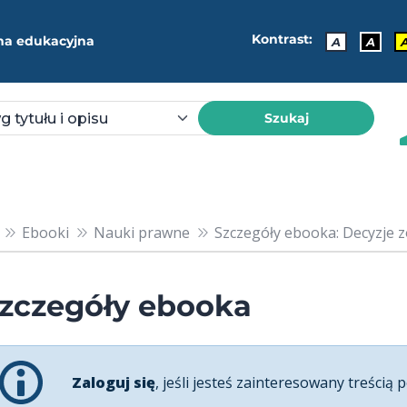
Kontrast:
ma edukacyjna
A
A
Szukaj
Ebooki
Nauki prawne
Szczegóły ebooka: Decyzje z
zczegóły ebooka
Zaloguj się
, jeśli jesteś zainteresowany treścią p