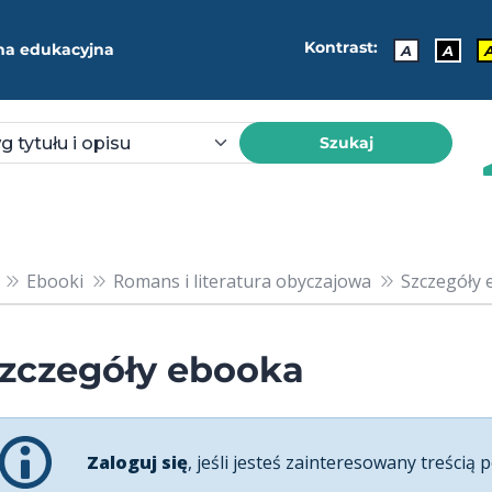
Kontrast:
ma edukacyjna
A
A
Szukaj
Ebooki
Romans i literatura obyczajowa
Szczegóły 
zczegóły ebooka
Zaloguj się
, jeśli jesteś zainteresowany treścią p