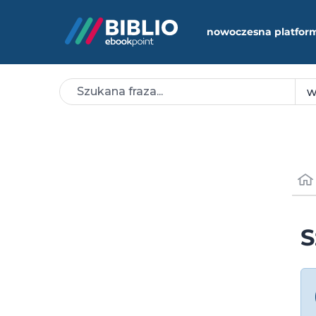
nowoczesna platfor
S