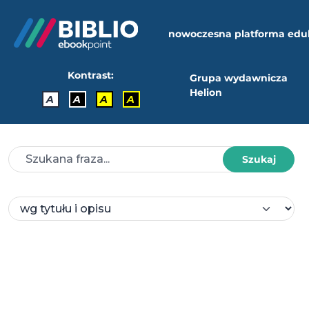
nowoczesna platforma edu
Kontrast:
Grupa wydawnicza
Helion
A
A
A
A
Szukaj