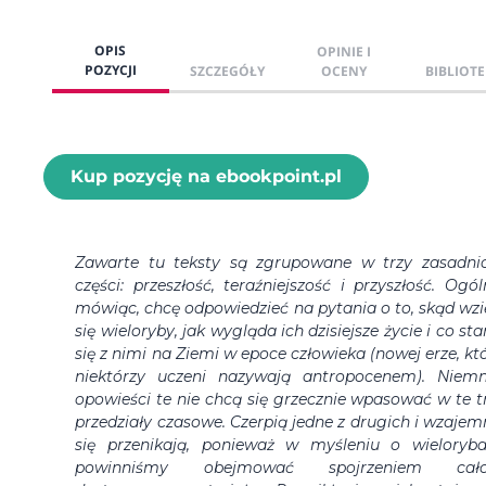
OPIS
OPINIE I
POZYCJI
SZCZEGÓŁY
OCENY
BIBLIOTE
Kup pozycję na ebookpoint.pl
Zawarte tu teksty są zgrupowane w trzy zasadni
części: przeszłość, teraźniejszość i przyszłość. Ogól
mówiąc, chcę odpowiedzieć na pytania o to, skąd wzi
się wieloryby, jak wygląda ich dzisiejsze życie i co sta
się z nimi na Ziemi w epoce człowieka (nowej erze, kt
niektórzy uczeni nazywają antropocenem). Niemn
opowieści te nie chcą się grzecznie wpasować w te t
przedziały czasowe. Czerpią jedne z drugich i wzajem
się przenikają, ponieważ w myśleniu o wieloryb
powinniśmy obejmować spojrzeniem cało