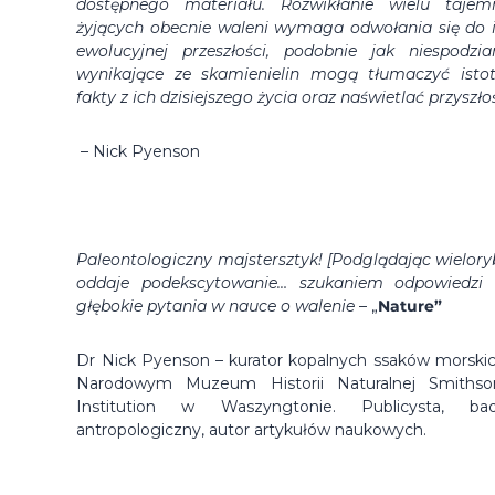
dostępnego materiału. Rozwikłanie wielu tajem
żyjących obecnie waleni wymaga odwołania się do 
ewolucyjnej przeszłości, podobnie jak niespodzia
wynikające ze skamienielin mogą tłumaczyć isto
fakty z ich dzisiejszego życia oraz naświetlać przyszło
– Nick Pyenson
Paleontologiczny majstersztyk! [Podglądając wielory
oddaje podekscytowanie… szukaniem odpowiedzi
głębokie pytania w nauce o walenie
– „
Nature”
Dr Nick Pyenson
– kurator kopalnych ssaków morski
Narodowym Muzeum Historii Naturalnej Smithso
Institution w Waszyngtonie. Publicysta, ba
antropologiczny, autor artykułów naukowych.