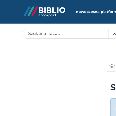
nowoczesna platfor
S