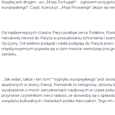
Książka jest drugim - po „Mojej Portugalii" - ogniwem przygo
europejskiego". Część trzecia pt. „Moja Prowansja" ukaże się n
Od najdawniejszych czasów Paryż podbijał serca Polaków. Rz
narodowej niewoli do Paryża w poszukiwaniu schronienia i sza
Ojczyzny. Od wieków podążali i nadal podążają do Paryża poeci i
międzywojennym pojawiła się w tym mieście wielotysięczna gr
zarobku...
...Jak widać, także i ten tom " tryptyku europejskiego" jest s
spędzonych w stolicy Francji. Pamiętnik to nietypowy, złożony 
wyobrażenie o moich zatrudnieniach naukowych w czasie pobyt
przyniesie czytelnikom nieco radości, że dowiedzą się o sprawac
związków kulturalnych i literackich polsko-francuskich. Tego im 