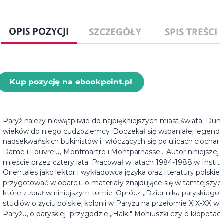
OPIS POZYCJI
SZCZEGÓŁY
SPIS TREŚCI
Kup pozycję na ebookpoint.pl
Paryż należy niewątpliwie do najpiękniejszych miast świata. Dum
wieków do niego cudzoziemcy. Doczekał się wspaniałej legendy
nadsekwańskich bukinistów i włóczących się po ulicach clochar
Dame i Louvre'u, Montmartre i Montparnasse... Autor niniejszej
mieście przez cztery lata. Pracował w latach 1984-1988 w Instit
Orientales jako lektor i wykładowca języka oraz literatury polskiej
przygotować w oparciu o materiały znajdujące się w tamtejszyc
które zebrał w niniejszym tomie. Oprócz „Dziennika paryskiego",
studiów o życiu polskiej kolonii w Paryżu na przełomie XIX-XX w.,
Paryżu, o paryskiej przygodzie „Halki" Moniuszki czy o kłopot