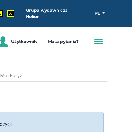
Grupa wydawnicza
PL
A
A
Helion
Użytkownik
Masz pytania?
 Mój Paryż
ozycji.