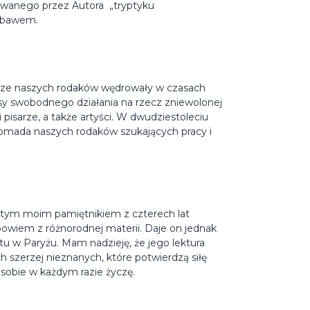
towanego przez Autora „tryptyku
iebawem.
esze naszych rodaków wędrowały w czasach
nsy swobodnego działania na rzecz zniewolonej
 pisarze, a także artyści. W dwudziestoleciu
omada naszych rodaków szukających pracy i
woistym moim pamiętnikiem z czterech lat
bowiem z różnorodnej materii. Daje on jednak
u w Paryżu. Mam nadzieję, że jego lektura
h szerzej nieznanych, które potwierdzą siłę
i sobie w każdym razie życzę.