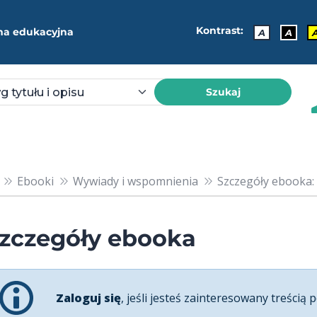
Kontrast:
ma edukacyjna
A
A
Szukaj
Ebooki
Wywiady i wspomnienia
Szczegóły ebooka:
zczegóły ebooka
Zaloguj się
, jeśli jesteś zainteresowany treścią p