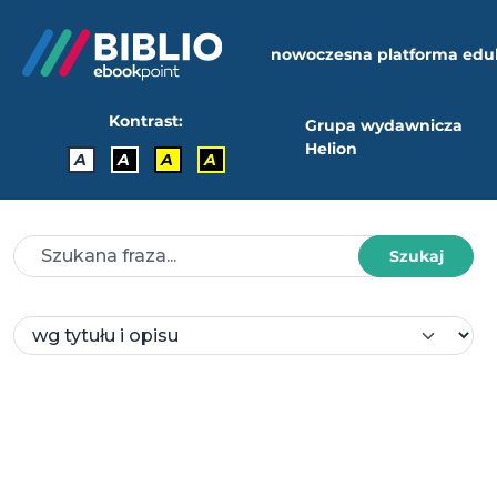
nowoczesna platforma edu
Kontrast:
Grupa wydawnicza
Helion
A
A
A
A
Szukaj