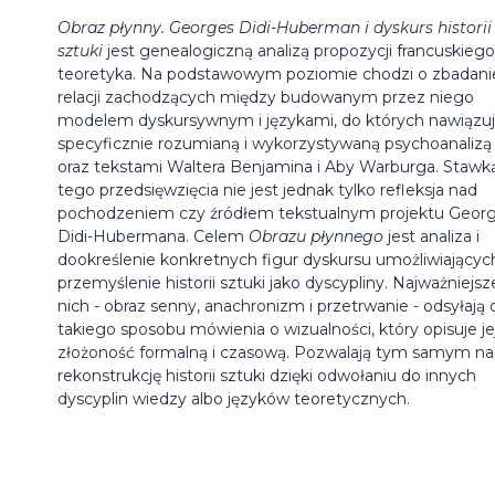
Obraz płynny. Georges Didi-Huberman i dyskurs historii
sztuki
jest genealogiczną analizą propozycji francuskiego
teoretyka. Na podstawowym poziomie chodzi o zbadani
relacji zachodzących między budowanym przez niego
modelem dyskursywnym i językami, do których nawiązuj
specyficznie rozumianą i wykorzystywaną psychoanalizą
oraz tekstami Waltera Benjamina i Aby Warburga. Stawk
tego przedsięwzięcia nie jest jednak tylko refleksja nad
pochodzeniem czy źródłem tekstualnym projektu Geor
Didi-Hubermana. Celem
Obrazu płynnego
jest analiza i
dookreślenie konkretnych figur dyskursu umożliwiającyc
przemyślenie historii sztuki jako dyscypliny. Najważniejsz
nich - obraz senny, anachronizm i przetrwanie - odsyłają 
takiego sposobu mówienia o wizualności, który opisuje je
złożoność formalną i czasową. Pozwalają tym samym na
rekonstrukcję historii sztuki dzięki odwołaniu do innych
dyscyplin wiedzy albo języków teoretycznych.