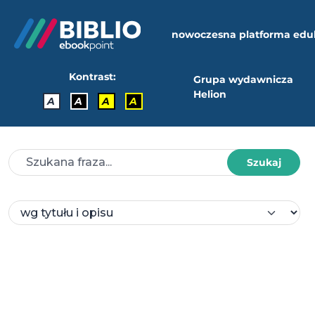
nowoczesna platforma edu
Kontrast:
Grupa wydawnicza
Helion
A
A
A
A
Szukaj