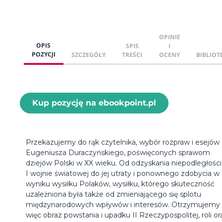
OPINIE
OPIS
SPIS
I
POZYCJI
SZCZEGÓŁY
TREŚCI
OCENY
BIBLIOT
Kup pozycję na ebookpoint.pl
Przekazujemy do rąk czytelnika, wybór rozpraw i esejów
Eugeniusza Duraczyńskiego, poświęconych sprawom
dziejów Polski w XX wieku. Od odzyskania niepodległości
I wojnie światowej do jej utraty i ponownego zdobycia w
wyniku wysiłku Polaków, wysiłku, którego skuteczność
uzależniona była także od zmieniającego się splotu
międzynarodowych wpływów i interesów. Otrzymujemy
więc obraz powstania i upadku II Rzeczypospolitej, roli or