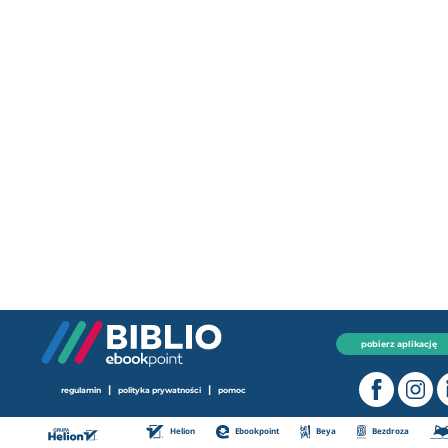
pobierz aplikację
|
|
regulamin
polityka prywatności
pomoc
Helion
Ebookpoint
Beya
Bezdroza