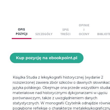
OPINIE
OPIS
SPIS
I
POZYCJI
SZCZEGÓŁY
TREŚCI
OCENY
BIBLIOT
Kup pozycję na ebookpoint.pl
Książka Studia z leksykografii historycznej (wydanie 2
rozszerzone) zawiera zbiór szkiców o dawnych słownika
języka polskiego. Obejmuje ona przede wszystkim studi
materiałowe nad historycznymi dykcjonarzami w ujęciu
porównawczym, także z uwzględnieniem danych
statystycznych. W monografii Czytelnik odnajdzie równi
pogłębione refleksje o charakterze metaleksykograficzn