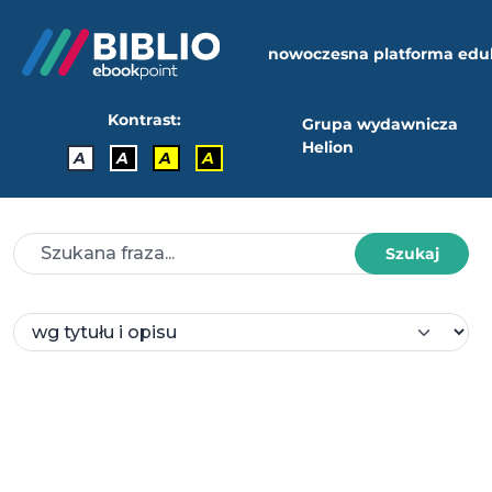
nowoczesna platforma edu
Kontrast:
Grupa wydawnicza
Helion
A
A
A
A
Szukaj