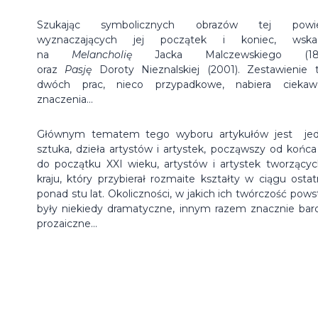
Szukając symbolicznych obrazów tej powieś
wyznaczających jej początek i koniec, wskaz
na
Melancholię
Jacka Malczewskiego (189
oraz
Pasję
Doroty Nieznalskiej (2001). Zestawienie 
dwóch prac, nieco przypadkowe, nabiera cieka
znaczenia...
Głównym tematem tego wyboru artykułów jest je
sztuka, dzieła artystów i artystek, począwszy od końca
do początku XXI wieku, artystów i artystek tworzący
kraju, który przybierał rozmaite kształty w ciągu ostat
ponad stu lat. Okoliczności, w jakich ich twórczość powst
były niekiedy dramatyczne, innym razem znacznie bard
prozaiczne...