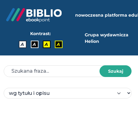
nowoczesna platforma edu
Kontrast:
Grupa wydawnicza
Helion
A
A
A
A
Szukaj