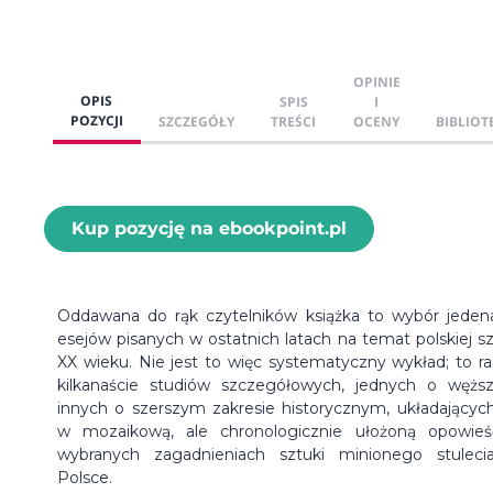
OPINIE
OPIS
SPIS
I
POZYCJI
SZCZEGÓŁY
TREŚCI
OCENY
BIBLIOT
Kup pozycję na ebookpoint.pl
Oddawana do rąk czytelników książka to wybór jeden
esejów pisanych w ostatnich latach na temat polskiej sz
XX wieku. Nie jest to więc systematyczny wykład; to ra
kilkanaście studiów szczegółowych, jednych o wężs
innych o szerszym zakresie historycznym, układających
w mozaikową, ale chronologicznie ułożoną opowie
wybranych zagadnieniach sztuki minionego stulec
Polsce.