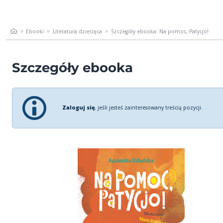
Ebooki
Literatura dziecięca
Szczegóły ebooka: Na pomoc, Patycjo!
Szczegóły ebooka
Zaloguj się
, jeśli jesteś zainteresowany treścią pozycji.