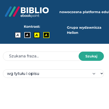
nowoczesna platforma edu
Kontrast:
Grupa wydawnicza
Helion
A
A
A
A
Szukaj