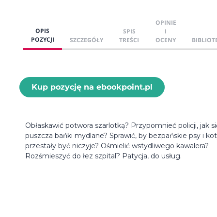
OPINIE
OPIS
SPIS
I
POZYCJI
SZCZEGÓŁY
TREŚCI
OCENY
BIBLIOT
Kup pozycję na ebookpoint.pl
Obłaskawić potwora szarlotką? Przypomnieć policji, jak si
puszcza bańki mydlane? Sprawić, by bezpańskie psy i ko
przestały być niczyje? Ośmielić wstydliwego kawalera?
Rozśmieszyć do łez szpital? Patycja, do usług.