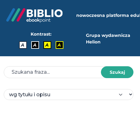
nowoczesna platforma edu
Kontrast:
Grupa wydawnicza
Helion
A
A
A
A
Szukaj