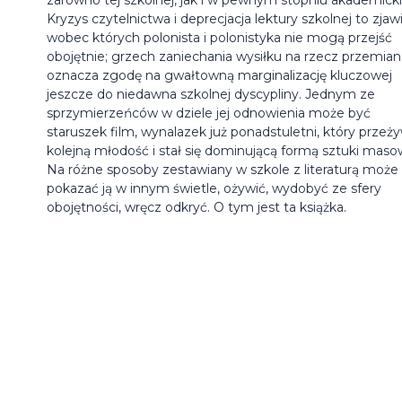
Kryzys czytelnictwa i deprecjacja lektury szkolnej to zjaw
wobec których polonista i polonistyka nie mogą przejść
obojętnie; grzech zaniechania wysiłku na rzecz przemian
oznacza zgodę na gwałtowną marginalizację kluczowej
jeszcze do niedawna szkolnej dyscypliny. Jednym ze
sprzymierzeńców w dziele jej odnowienia może być
staruszek film, wynalazek już ponadstuletni, który przeż
kolejną młodość i stał się dominującą formą sztuki maso
Na różne sposoby zestawiany w szkole z literaturą może
pokazać ją w innym świetle, ożywić, wydobyć ze sfery
obojętności, wręcz odkryć. O tym jest ta książka.