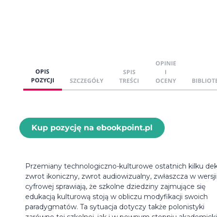
OPINIE
OPIS
SPIS
I
POZYCJI
SZCZEGÓŁY
TREŚCI
OCENY
BIBLIOT
Kup pozycję na ebookpoint.pl
Przemiany technologiczno-kulturowe ostatnich kilku dek
zwrot ikoniczny, zwrot audiowizualny, zwłaszcza w wersji
cyfrowej sprawiają, że szkolne dziedziny zajmujące się
edukacją kulturową stoją w obliczu modyfikacji swoich
paradygmatów. Ta sytuacja dotyczy także polonistyki
zarówno tej szkolnej, jak i w pewnym stopniu akademicki