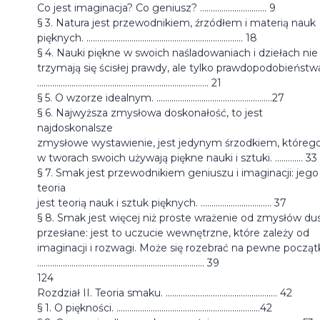
Co jest imaginacja? Co geniusz? ............................... 9
§ 3. Natura jest przewodnikiem, źrzódłem i materią nauk
pięknych. ......................................................................... 18
§ 4. Nauki piękne w swoich naśladowaniach i dziełach nie
trzymają się ścisłej prawdy, ale tylko prawdopodobieństw
................................................................................ 21
§ 5. O wzorze idealnym. ......................................................27
§ 6. Najwyższa zmysłowa doskonałość, to jest
najdoskonalsze
zmysłowe wystawienie, jest jedynym śrzodkiem, któreg
w tworach swoich używają piękne nauki i sztuki. ............. 33
§ 7. Smak jest przewodnikiem geniuszu i imaginacji: jego
teoria
jest teorią nauk i sztuk pięknych. ................................. 37
§ 8. Smak jest więcej niż proste wrażenie od zmysłów du
przesłane: jest to uczucie wewnętrzne, które zależy od
imaginacji i rozwagi. Może się rozebrać na pewne początk
.............................................................................. 39
124
Rozdział II. Teoria smaku. .................................................... 42
§ 1. O piękności. ...................................................................42