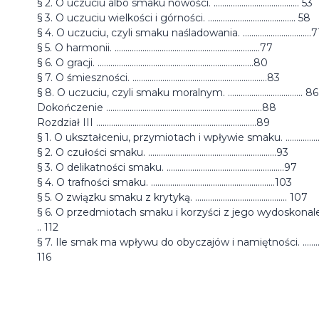
§ 2. O uczuciu albo smaku nowości. ........................................ 53
§ 3. O uczuciu wielkości i górności. ......................................... 58
§ 4. O uczuciu, czyli smaku naśladowania. ................................7
§ 5. O harmonii. ....................................................................77
§ 6. O gracji. .........................................................................80
§ 7. O śmieszności. ...............................................................83
§ 8. O uczuciu, czyli smaku moralnym. ................................... 86
Dokończenie .........................................................................88
Rozdział III ...........................................................................89
§ 1. O ukształceniu, przymiotach i wpływie smaku. ...............
§ 2. O czułości smaku. ............................................................93
§ 3. O delikatności smaku. .......................................................97
§ 4. O trafności smaku. ..........................................................103
§ 5. O związku smaku z krytyką. ........................................... 107
§ 6. O przedmiotach smaku i korzyści z jego wydoskonale
.. 112
§ 7. Ile smak ma wpływu do obyczajów i namiętności. ........
116