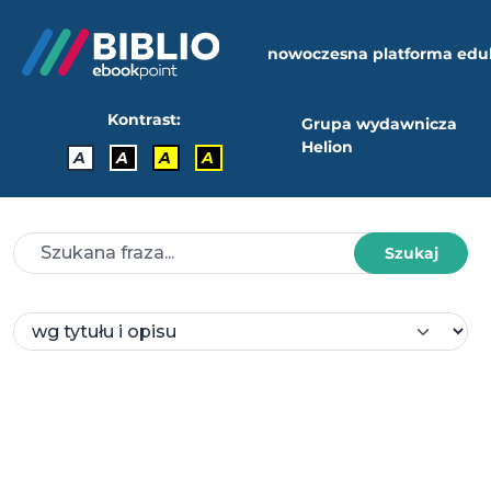
nowoczesna platforma edu
Kontrast:
Grupa wydawnicza
Helion
A
A
A
A
Szukaj