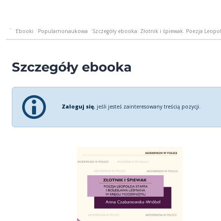
Ebooki
Popularnonaukowa
Szczegóły ebooka: Złotnik i śpiewak. Poezja Leopold
Szczegóły ebooka
Zaloguj się
, jeśli jesteś zainteresowany treścią pozycji.