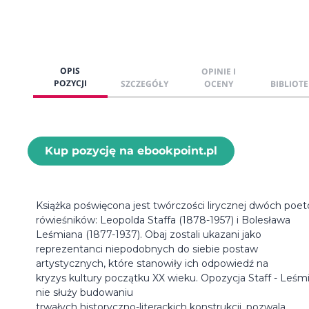
OPIS
OPINIE I
POZYCJI
SZCZEGÓŁY
OCENY
BIBLIOTE
Kup pozycję na ebookpoint.pl
Książka poświęcona jest twórczości lirycznej dwóch poe
rówieśników: Leopolda Staffa (1878-1957) i Bolesława
Leśmiana (1877-1937). Obaj zostali ukazani jako
reprezentanci niepodobnych do siebie postaw
artystycznych, które stanowiły ich odpowiedź na
kryzys kultury początku XX wieku. Opozycja Staff - Leśm
nie służy budowaniu
trwałych historyczno-literackich konstrukcji, pozwala