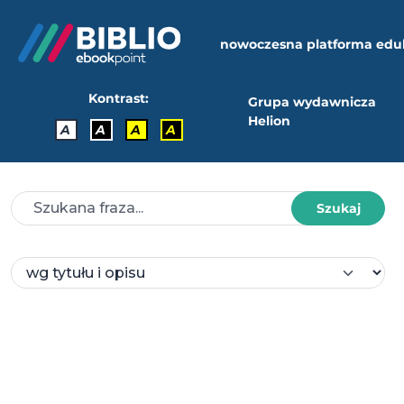
nowoczesna platforma edu
Kontrast:
Grupa wydawnicza
Helion
A
A
A
A
Szukaj