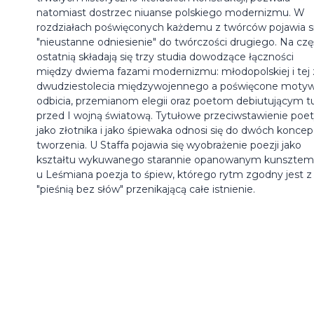
natomiast dostrzec niuanse polskiego modernizmu. W
rozdziałach poświęconych każdemu z twórców pojawia s
"nieustanne odniesienie" do twórczości drugiego. Na czę
ostatnią składają się trzy studia dowodzące łączności
między dwiema fazami modernizmu: młodopolskiej i tej 
dwudziestolecia międzywojennego a poświęcone moty
odbicia, przemianom elegii oraz poetom debiutującym t
przed I wojną światową. Tytułowe przeciwstawienie poe
jako złotnika i jako śpiewaka odnosi się do dwóch koncepc
tworzenia. U Staffa pojawia się wyobrażenie poezji jako
kształtu wykuwanego starannie opanowanym kunsztem
u Leśmiana poezja to śpiew, którego rytm zgodny jest z
"pieśnią bez słów" przenikającą całe istnienie.