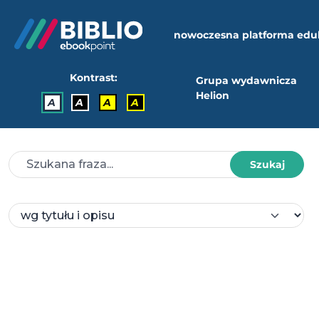
nowoczesna platforma edu
Kontrast:
Grupa wydawnicza
Helion
A
A
A
A
Szukaj