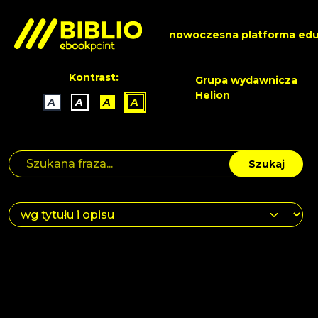
nowoczesna platforma edu
Kontrast:
Grupa wydawnicza
Helion
A
A
A
A
Szukaj