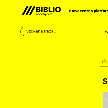
nowoczesna platfor
S