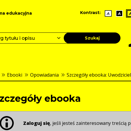
Kontrast:
ma edukacyjna
A
A
Szukaj
Ebooki
Opowiadania
Szczegóły ebooka: Uwodziciel
zczegóły ebooka
Zaloguj się
, jeśli jesteś zainteresowany treścią p