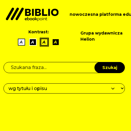
nowoczesna platforma edu
Kontrast:
Grupa wydawnicza
Helion
A
A
A
A
Szukaj